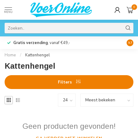
0
MENU
Gratis verzending
, vanaf €49,-
Perso
9.7
Home
/
Kattenhengel
Kattenhengel
Filters
Geen producten gevonden!