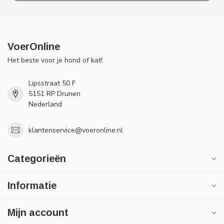
VoerOnline
Het beste voor je hond of kat!
Lipsstraat 50 F
5151 RP Drunen
Nederland
klantenservice@voeronline.nl
Categorieën
Informatie
Mijn account