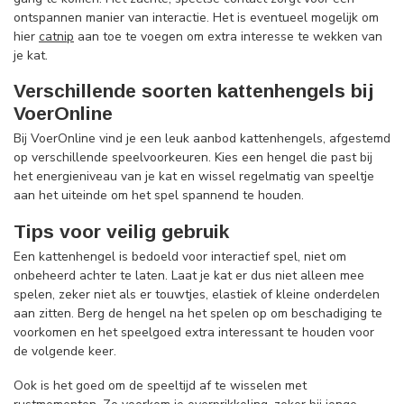
ontspannen manier van interactie. Het is eventueel mogelijk om
hier
catnip
aan toe te voegen om extra interesse te wekken van
je kat.
Verschillende soorten kattenhengels bij
VoerOnline
Bij VoerOnline vind je een leuk aanbod kattenhengels, afgestemd
op verschillende speelvoorkeuren. Kies een hengel die past bij
het energieniveau van je kat en wissel regelmatig van speeltje
aan het uiteinde om het spel spannend te houden.
Tips voor veilig gebruik
Een kattenhengel is bedoeld voor interactief spel, niet om
onbeheerd achter te laten. Laat je kat er dus niet alleen mee
spelen, zeker niet als er touwtjes, elastiek of kleine onderdelen
aan zitten. Berg de hengel na het spelen op om beschadiging te
voorkomen en het speelgoed extra interessant te houden voor
de volgende keer.
Ook is het goed om de speeltijd af te wisselen met