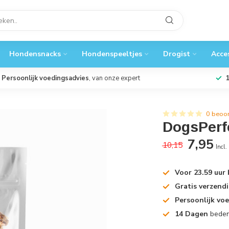
Hondensnacks
Hondenspeeltjes
Drogist
Acce
Persoonlijk voedingsadvies
, van onze expert
0 beoo
DogsPerf
7,95
10,15
Incl.
Voor 23.59 uur
Gratis verzend
Persoonlijk vo
14 Dagen
beden