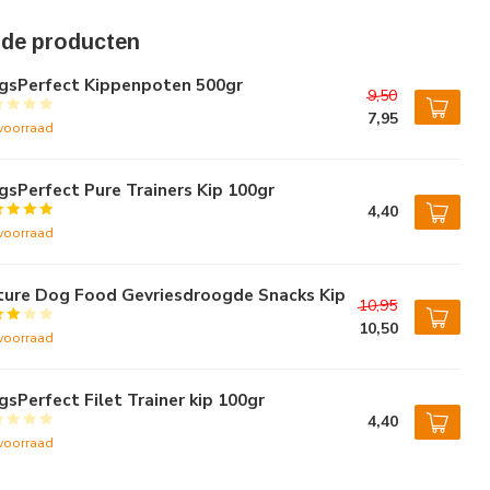
rde producten
gsPerfect Kippenpoten 500gr
9,50
7,95
voorraad
sPerfect Pure Trainers Kip 100gr
4,40
voorraad
ture Dog Food Gevriesdroogde Snacks Kip
10,95
10,50
voorraad
sPerfect Filet Trainer kip 100gr
4,40
voorraad