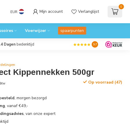
0
Mijn account
Verlanglijst
EUR
ssoires
Voerwijzer
spaarpunten
14 Dagen
bedenktijd
9.7
rdelingen
ect Kippennekken 500gr
Op voorraad (47)
 btw
 besteld
, morgen bezorgd
ing
, vanaf €49,-
edingsadvies
, van onze expert
ktijd