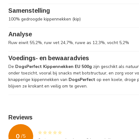
Samenstelling
100% gedroogde kippennekken (kip)
Analyse
Ruw eiwit 55,2%, ruw vet 24,7%, ruwe as 12,3%, vocht 5,2%
Voedings- en bewaaradvies
De
DogsPerfect Kippennekken EU 500g
zijn geschikt als natuur
onder toezicht, vooral bij snacks met botstructuur, en zorg voor
knapperige kippennekken van
DogsPerfect
op een koele, droge pl
blijven ze krokant en veilig om te geven.
Reviews
0
/
5