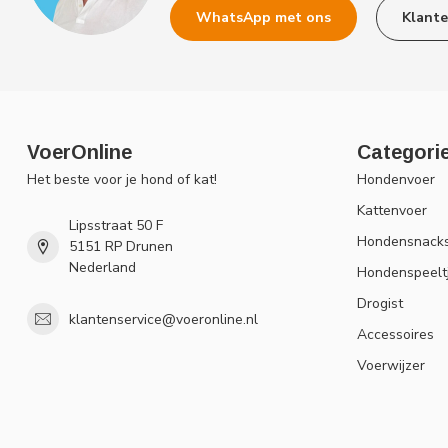
WhatsApp met ons
Klante
VoerOnline
Categori
Het beste voor je hond of kat!
Hondenvoer
Kattenvoer
Lipsstraat 50 F
Hondensnack
5151 RP Drunen
Nederland
Hondenspeelt
Drogist
klantenservice@voeronline.nl
Accessoires
Voerwijzer