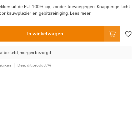
ken uit de EU, 100% kip, zonder toevoegingen, Knapperige, licht
oor kauwplezier en gebitsreiniging,
Lees meer
.
In winkelwagen
ur besteld, morgen bezorgd
lijken
Deel dit product