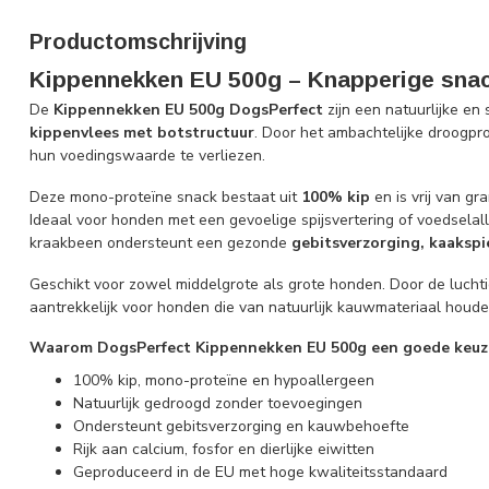
Productomschrijving
Kippennekken EU 500g – Knapperige sna
De
Kippennekken EU 500g DogsPerfect
zijn een natuurlijke e
kippenvlees met botstructuur
. Door het ambachtelijke droogpro
hun voedingswaarde te verliezen.
Deze mono-proteïne snack bestaat uit
100% kip
en is vrij van g
Ideaal voor honden met een gevoelige spijsvertering of voedselall
kraakbeen ondersteunt een gezonde
gebitsverzorging, kaakspi
Geschikt voor zowel middelgrote als grote honden. Door de luchti
aantrekkelijk voor honden die van natuurlijk kauwmateriaal houde
Waarom DogsPerfect Kippennekken EU 500g een goede keuze
100% kip, mono-proteïne en hypoallergeen
Natuurlijk gedroogd zonder toevoegingen
Ondersteunt gebitsverzorging en kauwbehoefte
Rijk aan calcium, fosfor en dierlijke eiwitten
Geproduceerd in de EU met hoge kwaliteitsstandaard