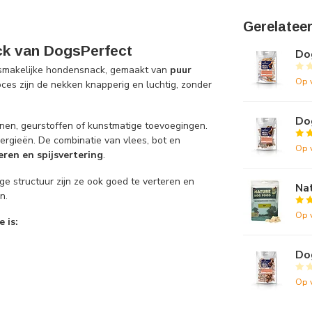
Gerelatee
ck van DogsPerfect
Do
n smakelijke hondensnack, gemaakt van
puur
Op 
ces zijn de nekken knapperig en luchtig, zonder
Dog
ranen, geurstoffen of kunstmatige toevoegingen.
ergieën. De combinatie van vlees, bot en
Op 
eren en spijsvertering
.
ge structuur zijn ze ook goed te verteren en
Na
n.
Op 
 is:
Dog
Op 