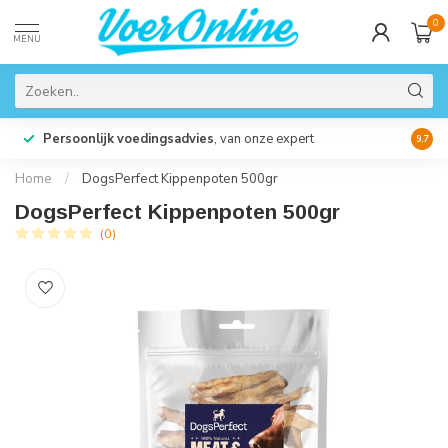
0
MENU
Persoonlijk voedingsadvies
, van onze expert
14 D
9.7
Home
/
DogsPerfect Kippenpoten 500gr
DogsPerfect Kippenpoten 500gr
(0)