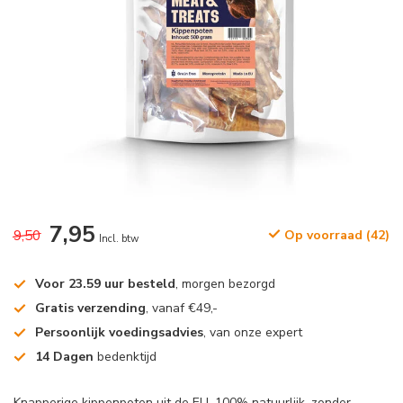
7,95
9,50
Op voorraad (42)
Incl. btw
Voor 23.59 uur besteld
, morgen bezorgd
Gratis verzending
, vanaf €49,-
Persoonlijk voedingsadvies
, van onze expert
14 Dagen
bedenktijd
Knapperige kippenpoten uit de EU, 100% natuurlijk, zonder