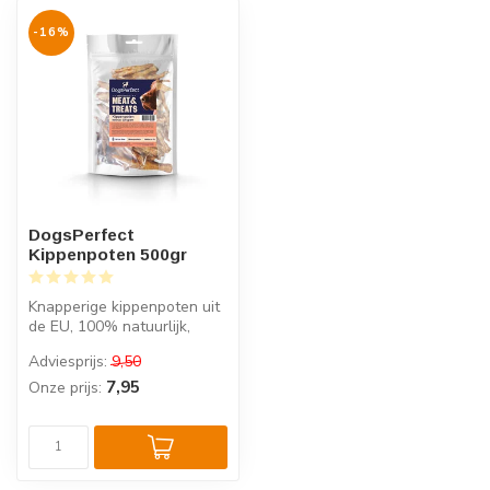
-16%
DogsPerfect
Kippenpoten 500gr
Knapperige kippenpoten uit
de EU, 100% natuurlijk,
zonder toevoegingen, Voor
Adviesprijs:
9,50
geb...
7,95
Onze prijs: