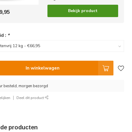
Bekijk product
9,95
id :
*
In winkelwagen
ur besteld, morgen bezorgd
lijken
Deel dit product
rde producten