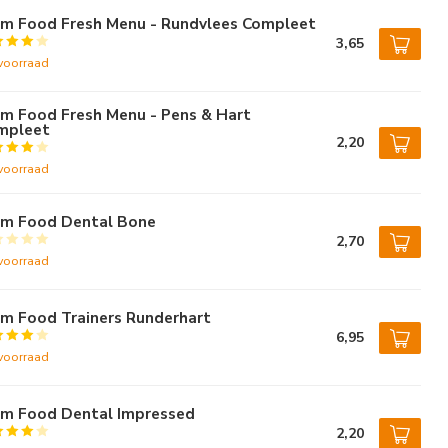
rm Food Fresh Menu - Rundvlees Compleet
3,65
voorraad
rm Food Fresh Menu - Pens & Hart
mpleet
2,20
voorraad
rm Food Dental Bone
2,70
voorraad
rm Food Trainers Runderhart
6,95
voorraad
rm Food Dental Impressed
2,20