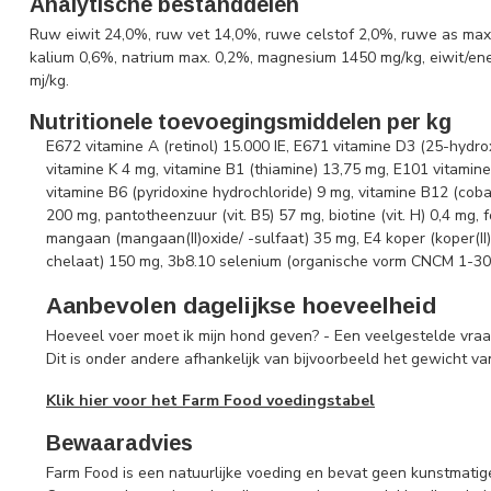
Analytische bestanddelen
Ruw eiwit 24,0%, ruw vet 14,0%, ruwe celstof 2,0%, ruwe as max.
kalium 0,6%, natrium max. 0,2%, magnesium 1450 mg/kg, eiwit/ene
mj/kg.
Nutritionele toevoegingsmiddelen per kg
E672 vitamine A (retinol) 15.000 IE, E671 vitamine D3 (25-hydro
vitamine K 4 mg, vitamine B1 (thiamine) 13,75 mg, E101 vitamine
vitamine B6 (pyridoxine hydrochloride) 9 mg, vitamine B12 (coba
200 mg, pantotheenzuur (vit. B5) 57 mg, biotine (vit. H) 0,4 mg, f
mangaan (mangaan(II)oxide/ -sulfaat) 35 mg, E4 koper (koper(II)s
chelaat) 150 mg, 3b8.10 selenium (organische vorm CNCM 1-30
Aanbevolen dagelijkse hoeveelheid
Hoeveel voer moet ik mijn hond geven? - Een veelgestelde vraa
Dit is onder andere afhankelijk van bijvoorbeeld het gewicht v
Klik hier voor het Farm Food voedingstabel
Bewaaradvies
Farm Food is een natuurlijke voeding en bevat geen kunstmatig