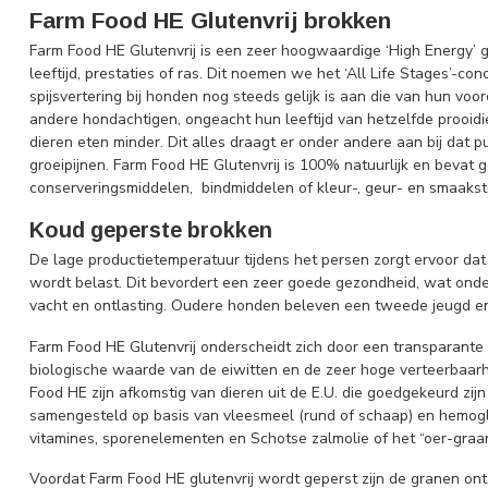
Farm Food HE Glutenvrij brokken
Farm Food HE Glutenvrij is een zeer hoogwaardige ‘High Energy’ 
leeftijd, prestaties of ras. Dit noemen we het ‘All Life Stages’-c
spijsvertering bij honden nog steeds gelijk is aan die van hun voo
andere hondachtigen, ongeacht hun leeftijd van hetzelfde prooidi
dieren eten minder. Dit alles draagt er onder andere aan bij dat 
groeipijnen. Farm Food HE Glutenvrij is 100% natuurlijk en bevat 
conserveringsmiddelen, bindmiddelen of kleur-, geur- en smaakst
Koud geperste brokken
De lage productietemperatuur tijdens het persen zorgt ervoor dat
wordt belast. Dit bevordert een zeer goede gezondheid, wat onder
vacht en ontlasting. Oudere honden beleven een tweede jeugd en
Farm Food HE Glutenvrij onderscheidt zich door een transparante 
biologische waarde van de eiwitten en de zeer hoge verteerbaarhe
Food HE zijn afkomstig van dieren uit de E.U. die goedgekeurd zi
samengesteld op basis van vleesmeel (rund of schaap) en hemog
vitamines, sporenelementen en Schotse zalmolie of het “oer-graa
Voordat Farm Food HE glutenvrij wordt geperst zijn de granen ont