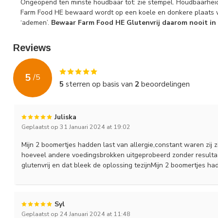
Ongeopend ten minste houdbaar tot: zie stempel. Houdbaarheid 
Farm Food HE bewaard wordt op een koele en donkere plaats 
‘ademen’.
Bewaar Farm Food HE Glutenvrij daarom nooit in 
Reviews
5
/
5
5
sterren op basis van
2
beoordelingen
Juliska
Geplaatst op 31 Januari 2024 at 19:02
Mijn 2 boomertjes hadden last van allergie,constant waren zij
hoeveel andere voedingsbrokken uitgeprobeerd zonder resultaa
glutenvrij en dat bleek de oplossing tezijnMijn 2 boomertjes h
Syl
Geplaatst op 24 Januari 2024 at 11:48