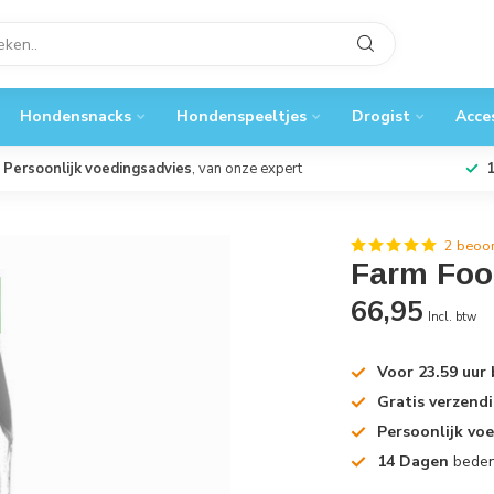
Hondensnacks
Hondenspeeltjes
Drogist
Acce
Persoonlijk voedingsadvies
, van onze expert
2 beoo
Farm Foo
66,95
Incl. btw
Voor 23.59 uur
Gratis verzend
Persoonlijk vo
14 Dagen
beden