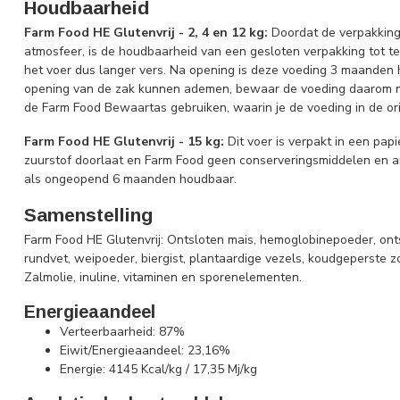
Houdbaarheid
Farm Food HE Glutenvrij - 2, 4 en 12 kg:
Doordat de verpakking
atmosfeer, is de houdbaarheid van een gesloten verpakking tot t
het voer dus langer vers. Na opening is deze voeding 3 maanden
opening van de zak kunnen ademen, bewaar de voeding daarom niet
de Farm Food Bewaartas gebruiken, waarin je de voeding in de or
Farm Food HE Glutenvrij - 15 kg:
Dit voer is verpakt in een pap
zuurstof doorlaat en Farm Food geen conserveringsmiddelen en an
als ongeopend 6 maanden houdbaar.
Samenstelling
Farm Food HE Glutenvrij: Ontsloten mais, hemoglobinepoeder, onts
rundvet, weipoeder, biergist, plantaardige vezels, koudgeperste 
Zalmolie, inuline, vitaminen en sporenelementen.
Energieaandeel
Verteerbaarheid: 87%
Eiwit/Energieaandeel: 23,16%
Energie: 4145 Kcal/kg / 17,35 Mj/kg