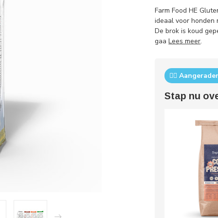
Farm Food HE Glutenv
ideaal voor honden 
De brok is koud gep
gaa
Lees meer
.
👨‍⚕️ Aangerad
Stap nu ov