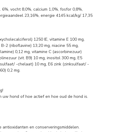
 6%, vocht 8,0%, calcium 1,0%, fosfor 0,8%,
rgieaandeel 23,16%, energie 4145 kcal/kg/ 17,35
xycholecalciferol) 1250 IE, vitamine E 100 mg,
 B-2 (riboflavine) 13,20 mg, niacine 55 mg,
lamine) 0,12 mg, vitamine C (ascorbinezuur)
olinezuur (vit. B9) 10 mg, inositol 300 mg, E5
ulfaat/ -chelaat) 10 mg, E6 zink (zinksulfaat/ -
60) 0,2 mg.
g!
an uw hond of hoe actief en hoe oud de hond is.
e antioxidanten en conserveringsmiddelen.