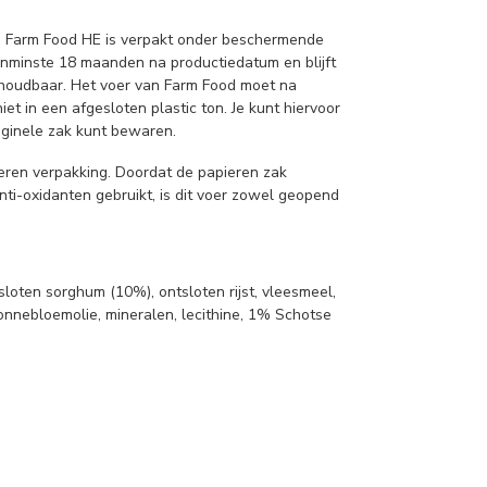
 Farm Food HE is verpakt onder beschermende
enminste 18 maanden na productiedatum en blijft
 houdbaar. Het voer van Farm Food moet na
 in een afgesloten plastic ton. Je kunt hiervoor
iginele zak kunt bewaren.
ieren verpakking. Doordat de papieren zak
ti-oxidanten gebruikt, is dit voer zowel geopend
loten sorghum (10%), ontsloten rijst, vleesmeel,
zonnebloemolie, mineralen, lecithine, 1% Schotse