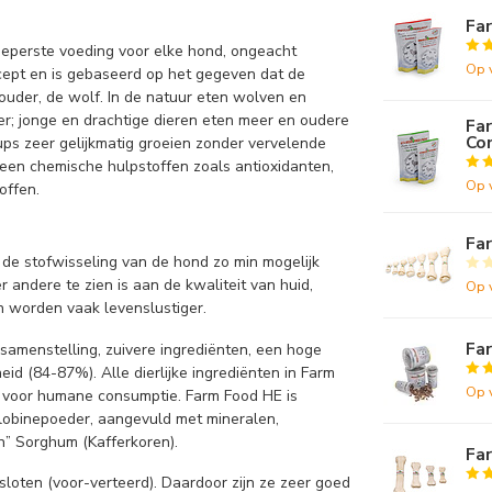
Fa
geperste voeding voor elke hond, ongeacht
Op 
oncept en is gebaseerd op het gegeven dat de
rouder, de wolf. In de natuur eten wolven en
er; jonge en drachtige dieren eten meer en oudere
Fa
Co
pups zeer gelijkmatig groeien zonder vervelende
geen chemische hulpstoffen zoals antioxidanten,
Op 
offen.
Fa
 de stofwisseling van de hond zo min mogelijk
 andere te zien is aan de kwaliteit van huid,
Op 
 worden vaak levenslustiger.
Fa
samenstelling, zuivere ingrediënten, een hoge
id (84-87%). Alle dierlijke ingrediënten in Farm
Op 
jn voor humane consumptie. Farm Food HE is
lobinepoeder, aangevuld met mineralen,
n” Sorghum (Kafferkoren).
Fa
sloten (voor-verteerd). Daardoor zijn ze zeer goed