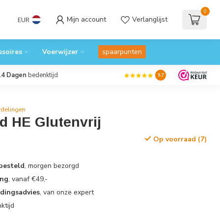
0
Mijn account
Verlanglijst
EUR
ssoires
Voerwijzer
spaarpunten
14 Dagen
bedenktijd
9.7
rdelingen
d HE Glutenvrij
Op voorraad (7)
 besteld
, morgen bezorgd
ing
, vanaf €49,-
edingsadvies
, van onze expert
ktijd