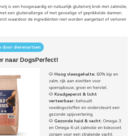
rij is een hoogwaardig en natuurlijk glutenvrij brok met zalmolie,
met een glutenallergie of met gevoelige of geprikkelde darmen.
erst waardoor de ingrediënten niet worden aangetast of verloren
en door dierenartsen
er naar DogsPerfect!
🐶
Hoog vleesgehalte:
60% kip en
zalm, rijk aan eiwitten voor
spieropbouw, groei en herstel.
🐶
Koudgeperst & licht
verteerbaar:
behoudt
voedingsstoffen en ondersteunt een
gezonde spijsvertering.
🐶
Gezonde huid & vacht:
Omega-3
en Omega-6 uit zalmolie en kokosvet
zorgen voor een stralende vacht.