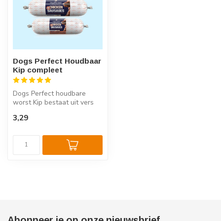
Dogs Perfect Houdbaar
Kip compleet
Dogs Perfect houdbare
worst Kip bestaat uit vers
gestoomd kippenvlees. Ook
3,29
worde...
Abonneer je op onze nieuwsbrief