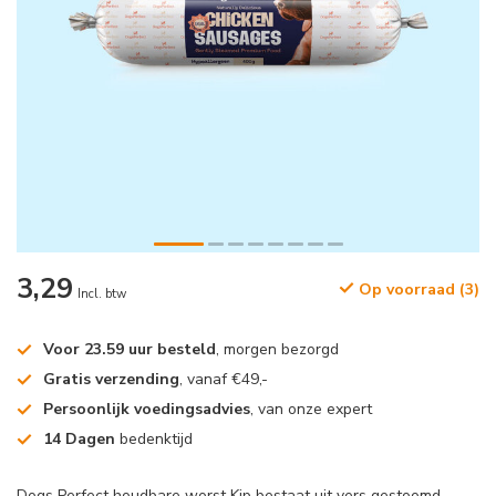
3,29
Op voorraad (3)
Incl. btw
Voor 23.59 uur besteld
, morgen bezorgd
Gratis verzending
, vanaf €49,-
Persoonlijk voedingsadvies
, van onze expert
14 Dagen
bedenktijd
Dogs Perfect houdbare worst Kip bestaat uit vers gestoomd