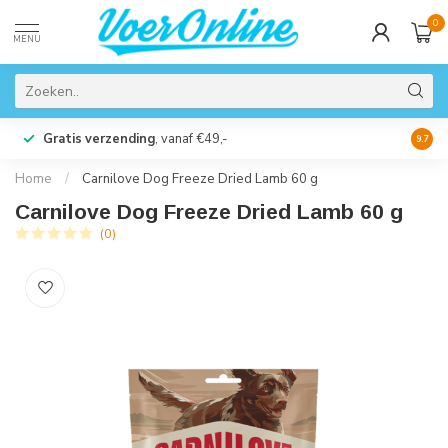
0
MENU
Gratis verzending
, vanaf €49,-
Perso
9.7
Home
/
Carnilove Dog Freeze Dried Lamb 60 g
Carnilove Dog Freeze Dried Lamb 60 g
(0)