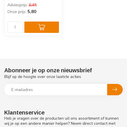
gevriesdroogde
Adviesprijs:
6,45
hondensnack met 96% l...
5,80
Onze prijs:
Abonneer je op onze nieuwsbrief
Blijf op de hoogte over onze laatste acties
Klantenservice
Heb je vragen over de producten uit ons assortiment of kunnen
wij je op een andere manier helpen? Neem direct contact met