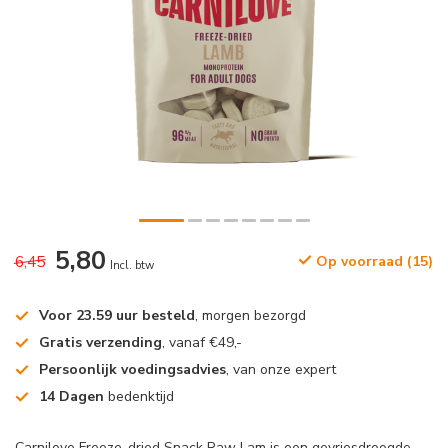
5,80
6,45
Op voorraad (15)
Incl. btw
Voor 23.59 uur besteld
, morgen bezorgd
Gratis verzending
, vanaf €49,-
Persoonlijk voedingsadvies
, van onze expert
14 Dagen
bedenktijd
Carnilove Freeze-dried Snack Raw Lam is een gevriesdroogde