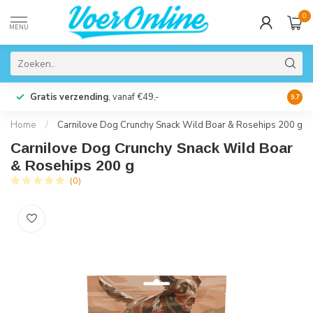
0
MENU
Gratis verzending
, vanaf €49,-
Perso
9.7
Home
/
Carnilove Dog Crunchy Snack Wild Boar & Rosehips 200 g
Carnilove Dog Crunchy Snack Wild Boar
& Rosehips 200 g
(0)