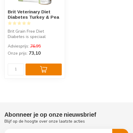
Brit Veterinary Diet
Diabetes Turkey & Pea
Brit Grain Free Diet
Diabetes is speciaal
samengesteld dieetvoer
Adviesprijs:
76,95
voor honden met...
73,10
Onze prijs:
Abonneer je op onze nieuwsbrief
Blijf op de hoogte over onze laatste acties