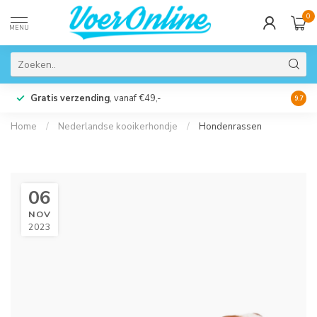
0
MENU
Gratis verzending
, vanaf €49,-
Perso
9.7
Home
/
Nederlandse kooikerhondje
/
Hondenrassen
06
NOV
2023