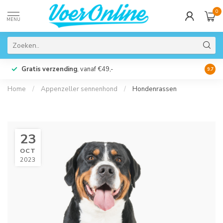
0
MENU
Gratis verzending
, vanaf €49,-
Perso
9.7
Home
/
Appenzeller sennenhond
/
Hondenrassen
23
OCT
2023