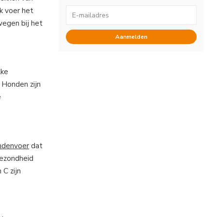
k voer het
wegen bij het
Aanmelden
lke
. Honden zijn
e
ondenvoer
dat
gezondheid
 C zijn