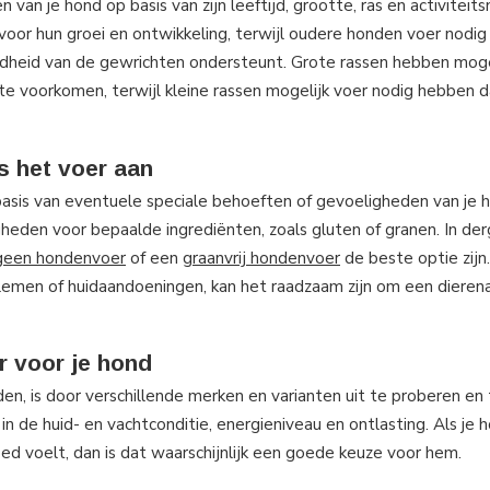
an je hond op basis van zijn leeftijd, grootte, ras en activiteits
oor hun groei en ontwikkeling, terwijl oudere honden voer nodi
dheid van de gewrichten ondersteunt. Grote rassen hebben moge
 voorkomen, terwijl kleine rassen mogelijk voer nodig hebben da
s het voer aan
basis van eventuele speciale behoeften of gevoeligheden van je 
den voor bepaalde ingrediënten, zoals gluten of granen. In derg
geen hondenvoer
of een
graanvrij hondenvoer
de beste optie zijn.
emen of huidaandoeningen, kan het raadzaam zijn om een dierena
r voor je hond
, is door verschillende merken en varianten uit te proberen en 
 de huid- en vachtconditie, energieniveau en ontlasting. Als je h
ed voelt, dan is dat waarschijnlijk een goede keuze voor hem.