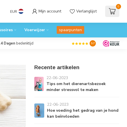
0
Mijn account
Verlanglijst
EUR
ssoires
Voerwijzer
spaarpunten
14 Dagen
bedenktijd
9.7
Recente artikelen
22-06-2023
Tips om het dierenartsbezoek
minder stressvol te maken
22-06-2023
Hoe voeding het gedrag van je hond
kan beïnvloeden