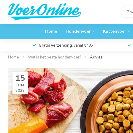
Home
Hondenvoer
Kattenvoer
Gratis verzending
, vanaf €49,-
Home
/
Wat is het beste hondenvoer?
/
Advies
15
JUN
2023