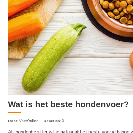
Wat is het beste hondenvoer?
Door
: VoerOnline
Reacties
: 0
Als hondenbezitter wil je natuurlijk het beste voor je harige 