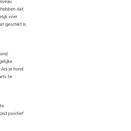
niveau.
g hebben dat
lijk voer
t geschikt is
hond.
elijke
 Als je hond
rts te
te
ond positief