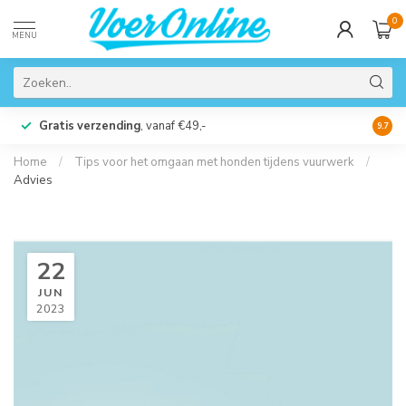
0
MENU
Gratis verzending
, vanaf €49,-
Perso
9.7
Home
/
Tips voor het omgaan met honden tijdens vuurwerk
/
Advies
22
JUN
2023