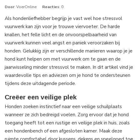
Door
: VoerOnline
Reacties
: 0
Als hondenliefhebber begrijp je vast wel hoe stressvol
vuurwerk kan zijn voor je trouwe viervoeter. De harde
knallen, het felle licht en de onvoorspelbaarheid van
vuurwerk kunnen veel angst en paniek veroorzaken bij
honden. Gelukkig zijn er verschillende manieren waarop je je
hond kunt helpen om met vuurwerk om te gaan en de
jaarwisseling minder stressvol te maken. In dit artikel vind je
waardevolle tips en adviezen om je hond te ondersteunen
tijdens deze uitdagende periode.
Creëer een veilige plek
Honden zoeken instinctief naar een veilige schuilplaats
wanneer ze zich bedreigd voelen. Zorg ervoor dat je hond
toegang heeft tot een rustige en veilige plek in huis, zoals
een hondenbench of een afgesloten kamer. Maak deze
ruimte comfortabel door kussens, dekens en speelgoed toe