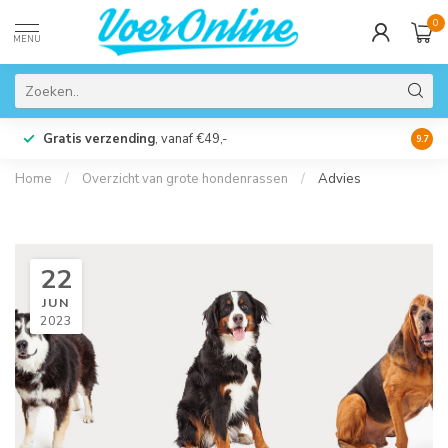
0
MENU
Gratis verzending
, vanaf €49,-
Perso
9.7
Home
/
Overzicht van grote hondenrassen
/
Advies
22
JUN
2023