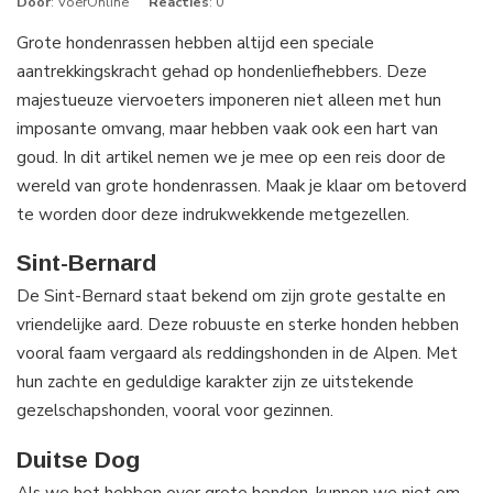
Door
: VoerOnline
Reacties
: 0
Grote hondenrassen hebben altijd een speciale
aantrekkingskracht gehad op hondenliefhebbers. Deze
majestueuze viervoeters imponeren niet alleen met hun
imposante omvang, maar hebben vaak ook een hart van
goud. In dit artikel nemen we je mee op een reis door de
wereld van grote hondenrassen. Maak je klaar om betoverd
te worden door deze indrukwekkende metgezellen.
Sint-Bernard
De Sint-Bernard staat bekend om zijn grote gestalte en
vriendelijke aard. Deze robuuste en sterke honden hebben
vooral faam vergaard als reddingshonden in de Alpen. Met
hun zachte en geduldige karakter zijn ze uitstekende
gezelschapshonden, vooral voor gezinnen.
Duitse Dog
Als we het hebben over grote honden, kunnen we niet om