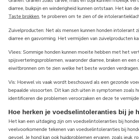
Granen: Granen zoals tarwe, maïs en soja kunnen moeilijk ve
diarree, buikpijn en winderigheid kunnen ontstaan. Het kan 
Taste brokken
, te proberen om te zien of de intolerantiekla
Zuivelproducten: Net als mensen kunnen honden intolerant zij
diarree en gasvorming. Het vermijden van zuivelproducten kan
Vlees: Sommige honden kunnen moeite hebben met het vertere
spijsverteringsproblemen, waaronder diarree, braken en een
eiwitbronnen om te zien welke het beste worden verdragen.
Vis: Hoewel vis vaak wordt beschouwd als een gezonde voed
bepaalde vissoorten. Dit kan zich uiten in symptomen zoals hu
identificeren die problemen veroorzaken en deze te vermijden
Hoe herken je voedselintoleranties bij je
Het kan een uitdaging zijn om voedselintoleranties bij honde
veelvoorkomende tekenen van voedselintoleranties bij honden
gevoel. Je hond kan ook huidproblemen ervaren, zoals jeuk, r