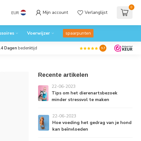
0
Mijn account
Verlanglijst
EUR
ssoires
Voerwijzer
spaarpunten
14 Dagen
bedenktijd
9.7
Recente artikelen
22-06-2023
Tips om het dierenartsbezoek
minder stressvol te maken
22-06-2023
Hoe voeding het gedrag van je hond
kan beïnvloeden