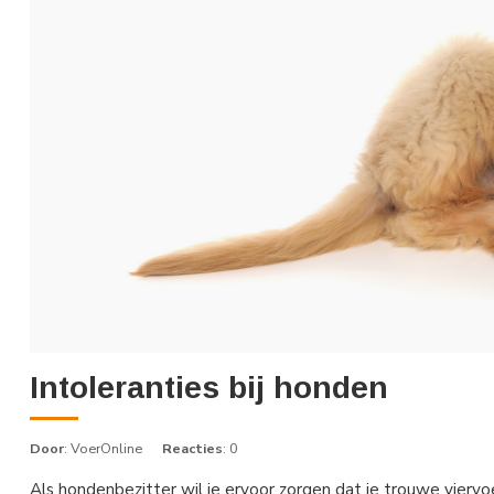
Intoleranties bij honden
Door
: VoerOnline
Reacties
: 0
Als hondenbezitter wil je ervoor zorgen dat je trouwe viervo