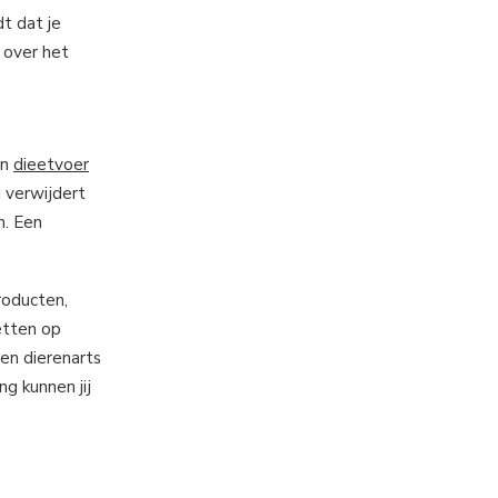
t dat je
 over het
an
dieetvoer
d verwijdert
n. Een
roducten,
etten op
en dierenarts
g kunnen jij