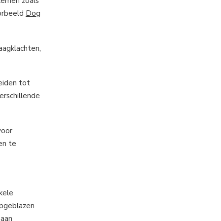
blemen zoals
oorbeeld
Dog
aagklachten,
eiden tot
erschillende
voor
en te
kele
opgeblazen
 aan