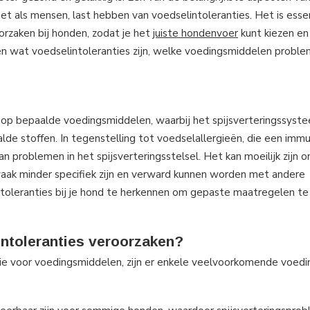
et als mensen, last hebben van voedselintoleranties. Het is esse
rzaken bij honden, zodat je het
juiste hondenvoer
kunt kiezen en
eken wat voedselintoleranties zijn, welke voedingsmiddelen probl
m op bepaalde voedingsmiddelen, waarbij het spijsverteringssyste
de stoffen. In tegenstelling tot voedselallergieën, die een imm
n problemen in het spijsverteringsstelsel. Het kan moeilijk zijn 
aak minder specifiek zijn en verward kunnen worden met andere
ntoleranties bij je hond te herkennen om gepaste maatregelen t
ntoleranties veroorzaken?
ntie voor voedingsmiddelen, zijn er enkele veelvoorkomende voed