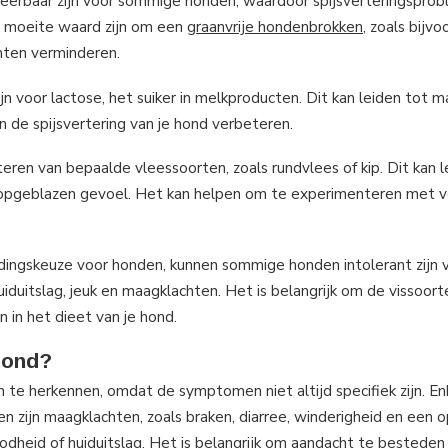
rteerbaar zijn voor sommige honden, waardoor spijsverteringspro
de moeite waard zijn om een
graanvrije hondenbrokken
, zoals bijv
chten verminderen.
n voor lactose, het suiker in melkproducten. Dit kan leiden tot m
 de spijsvertering van je hond verbeteren.
n van bepaalde vleessoorten, zoals rundvlees of kip. Dit kan l
 opgeblazen gevoel. Het kan helpen om te experimenteren met v
ingskeuze voor honden, kunnen sommige honden intolerant zijn 
iduitslag, jeuk en maagklachten. Het is belangrijk om de vissoort
 in het dieet van je hond.
 hond?
n te herkennen, omdat de symptomen niet altijd specifiek zijn. En
 zijn maagklachten, zoals braken, diarree, winderigheid en een 
oodheid of huiduitslag. Het is belangrijk om aandacht te besteden