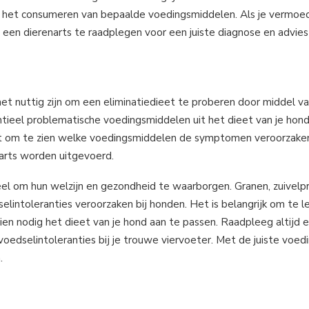
a het consumeren van bepaalde voedingsmiddelen. Als je vermoed
 een dierenarts te raadplegen voor een juiste diagnose en advies
het nuttig zijn om een eliminatiedieet te proberen door middel v
tentieel problematische voedingsmiddelen uit het dieet van je hon
ert om te zien welke voedingsmiddelen de symptomen veroorzake
narts worden uitgevoerd.
ieel om hun welzijn en gezondheid te waarborgen. Granen, zuivelp
lintoleranties veroorzaken bij honden. Het is belangrijk om te l
 nodig het dieet van je hond aan te passen. Raadpleeg altijd e
edselintoleranties bij je trouwe viervoeter. Met de juiste voedin
.