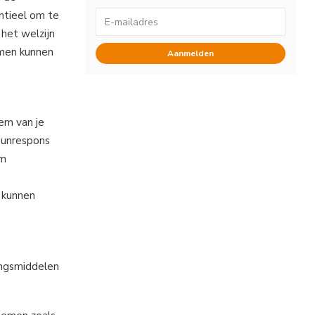
ntieel om te
 het welzijn
emen kunnen
Aanmelden
em van je
uunrespons
om
e kunnen
ingsmiddelen