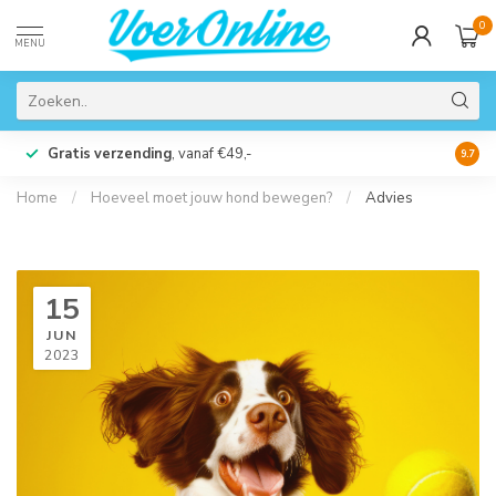
0
MENU
Gratis verzending
, vanaf €49,-
Perso
9.7
Home
/
Hoeveel moet jouw hond bewegen?
/
Advies
15
JUN
2023