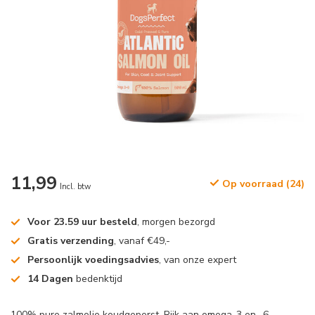
11,99
Op voorraad (24)
Incl. btw
Voor 23.59 uur besteld
, morgen bezorgd
Gratis verzending
, vanaf €49,-
Persoonlijk voedingsadvies
, van onze expert
14 Dagen
bedenktijd
100% pure zalmolie koudgeperst, Rijk aan omega-3 en -6