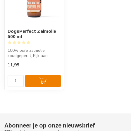
DogsPerfect Zalmolie
500 ml
100% pure zalmolie
koudgeperst, Rijk aan
omega-3 en -6 vetzuren,
11,99
Voor een gezond...
Abonneer je op onze nieuwsbrief