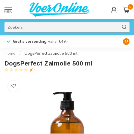
0
MENU
Gratis verzending
, vanaf €49,-
Perso
9.7
Home
/
DogsPerfect Zalmolie 500 ml
DogsPerfect Zalmolie 500 ml
(0)