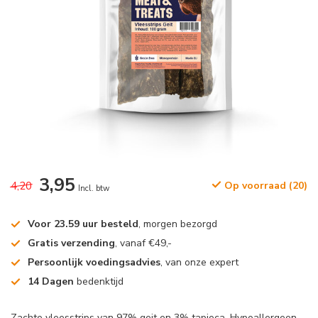
3,95
4,20
Op voorraad (20)
Incl. btw
Voor 23.59 uur besteld
, morgen bezorgd
Gratis verzending
, vanaf €49,-
Persoonlijk voedingsadvies
, van onze expert
14 Dagen
bedenktijd
Zachte vleesstrips van 97% geit en 3% tapioca. Hypoallergeen,