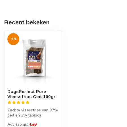
Recent bekeken
-6%
DogsPerfect Pure
Vleesstrips Geit 100gr
Zachte vleesstrips van 97%
geit en 3% tapioca.
Hypoallergeen, licht
Adviesprijs:
4,20
verteerbaar ...