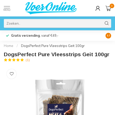
0
MENU
Gratis verzending
, vanaf €49,-
Perso
9.7
Home
/
DogsPerfect Pure Vleesstrips Geit 100gr
DogsPerfect Pure Vleesstrips Geit 100gr
(1)