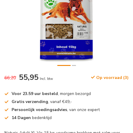
55,95
66,20
Op voorraad (3)
Incl. btw
Voor 23.59 uur besteld
, morgen bezorgd
Gratis verzending
, vanaf €49,-
Persoonlijk voedingsadvies
, van onze expert
14 Dagen
bedenktijd
Naturis Adult XL Vis 15 kg: voedzame brokken met zalm voor