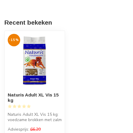
Recent bekeken
-15%
Naturis Adult XL Vis 15
kg
Naturis Adult XL Vis 15 kg:
voedzame brokken met zalm
voor grote honden boven
Adviesprijs:
66,20
30...