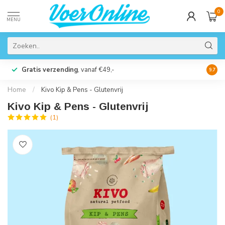
0
MENU
Gratis verzending
, vanaf €49,-
Perso
9.7
Home
/
Kivo Kip & Pens - Glutenvrij
Kivo Kip & Pens - Glutenvrij
(1)