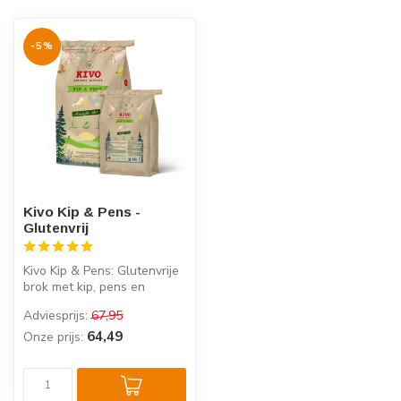
-5%
Kivo Kip & Pens -
Glutenvrij
Kivo Kip & Pens: Glutenvrije
brok met kip, pens en
gezonde botanicals.
Adviesprijs:
67,95
Speciaal ...
64,49
Onze prijs: