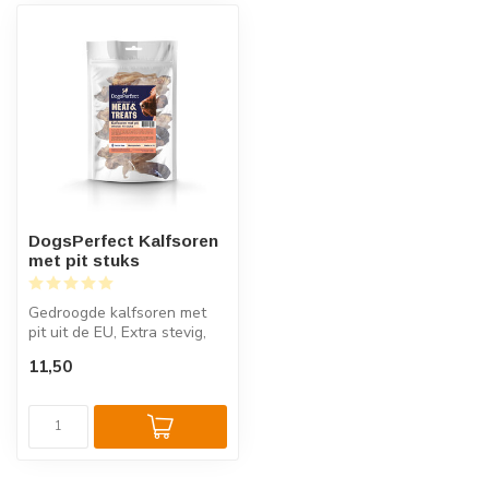
DogsPerfect Kalfsoren
met pit stuks
Gedroogde kalfsoren met
pit uit de EU, Extra stevig,
natuurlijk en zonder
11,50
toevoe...