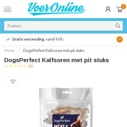
0
MENU
Gratis verzending
, vanaf €49,-
Perso
9.7
Home
/
DogsPerfect Kalfsoren met pit stuks
DogsPerfect Kalfsoren met pit stuks
(0)