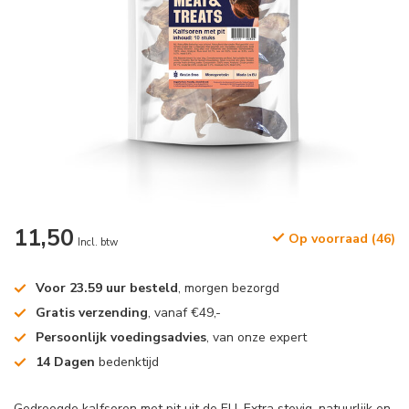
11,50
Op voorraad (46)
Incl. btw
Voor 23.59 uur besteld
, morgen bezorgd
Gratis verzending
, vanaf €49,-
Persoonlijk voedingsadvies
, van onze expert
14 Dagen
bedenktijd
Gedroogde kalfsoren met pit uit de EU, Extra stevig, natuurlijk en