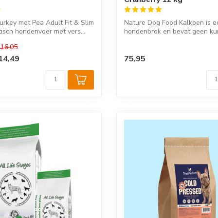
Turkey met Pea Adult Fit & Slim
Nature Dog Food Kalkoen is e
tisch hondenvoer met vers...
hondenbrok en bevat geen ku
geu...
16,05
14,49
75,95