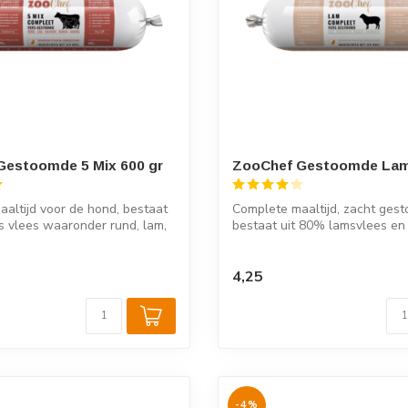
Gestoomde 5 Mix 600 gr
ZooChef Gestoomde Lam
altijd voor de hond, bestaat
Complete maaltijd, zacht ges
s vlees waaronder rund, lam,
bestaat uit 80% lamsvlees e
groenten, ...
4,25
-4%