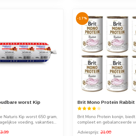
-17%
oudbare worst Kip
Brit Mono Protein Rabbit
 Naturis Kip worst 650 gram,
Brit Mono Protein konijn, bied
agelijkse voeding, vakanties...
compleet en gebalanceerde v
je ho...
3,99
Adviesprijs:
21,00