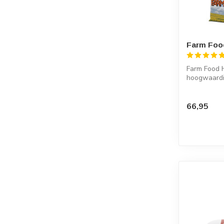
Farm Food
Farm Food H
hoogwaardig
met zal...
66,95