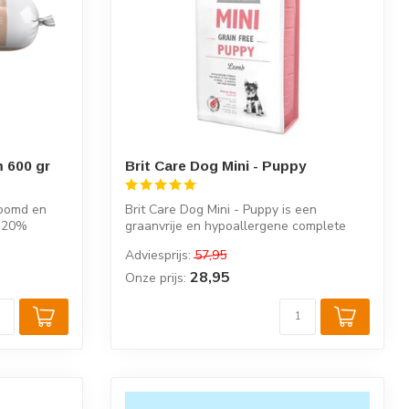
 600 gr
Brit Care Dog Mini - Puppy
toomd en
Brit Care Dog Mini - Puppy is een
n 20%
graanvrije en hypoallergene complete
voeding v...
Adviesprijs:
57,95
28,95
Onze prijs: