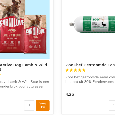
 Active Dog Lamb & Wild
ZooChef Gestoomde Eend
t
ZooChef gestoomde eend com
ctive Lamb & Wild Boar is een
bestaat uit 80% Eendenvlees
 hondenbrok voor volwassen
groenten, fr...
4,25