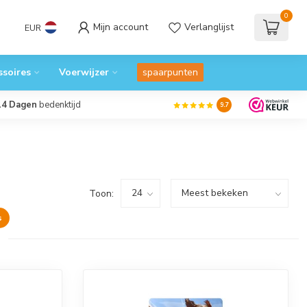
0
Mijn account
Verlanglijst
EUR
ssoires
Voerwijzer
spaarpunten
14 Dagen
bedenktijd
9.7
Toon:
s