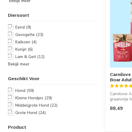
Bekijk meer
Diersoort
Eend
(9)
Gevogelte
(23)
Kalkoen
(4)
Konijn
(6)
Lam & Geit
(12)
Bekijk meer
Carnilove
Geschikt Voor
Boar Adul
Hond
(59)
Carnilove A
Kleine Hondjes
(29)
graanvrije
ho...
Middelgrote Hond
(22)
88,49
Grote Hond
(24)
Product