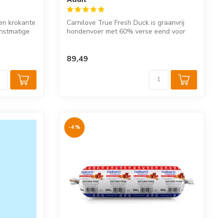
en krokante
Carnilove True Fresh Duck is graanvrij
nstmatige
hondenvoer met 60% verse eend voor
volwas...
89,49
-4%