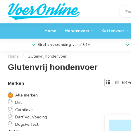
Home
Hondenvoer
Kattenvoer
Gratis verzending
, vanaf €49,-
Home
/
Glutenvrij hondenvoer
Glutenvrij hondenvoer
68
P
Merken
Alle merken
Brit
Carnilove
Darf Vol Voeding
DogsPerfect