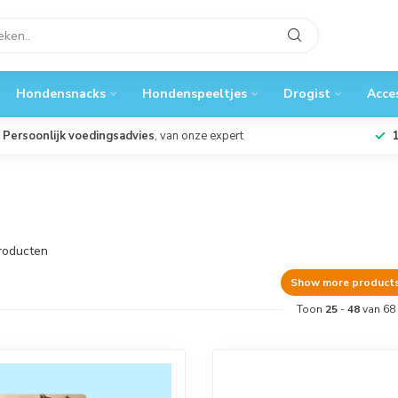
Hondensnacks
Hondenspeeltjes
Drogist
Acce
Persoonlijk voedingsadvies
, van onze expert
roducten
Show more product
Toon
25
-
48
van 68