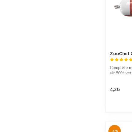
ZooChef 
Complete ma
uit 80% ver
...
4,25
-4%