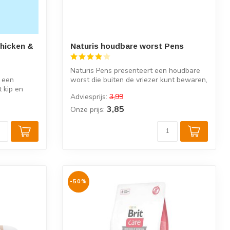
hicken &
Naturis houdbare worst Pens
Naturis Pens presenteert een houdbare
s een
worst die buiten de vriezer kunt bewaren,
 kip en
...
Adviesprijs:
3,99
3,85
Onze prijs:
-50%