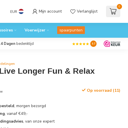
0
Mijn account
Verlanglijst
EUR
ssoires
Voerwijzer
spaarpunten
14 Dagen
bedenktijd
9.7
rdelingen
 Live Longer Fun & Relax
Op voorraad (11)
tw
 besteld
, morgen bezorgd
ing
, vanaf €49,-
edingsadvies
, van onze expert