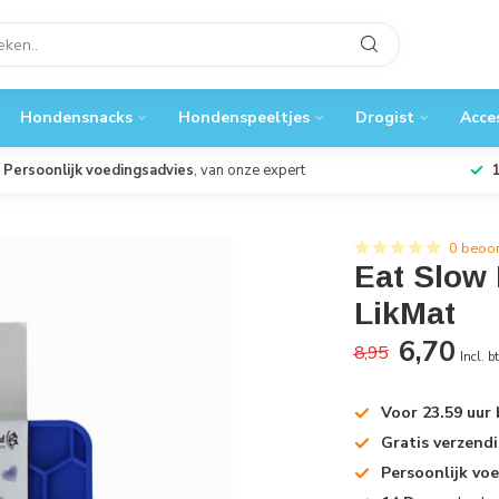
Hondensnacks
Hondenspeeltjes
Drogist
Acce
Persoonlijk voedingsadvies
, van onze expert
0 beoo
Eat Slow
LikMat
6,70
8,95
Incl. b
Voor 23.59 uur
Gratis verzend
Persoonlijk vo