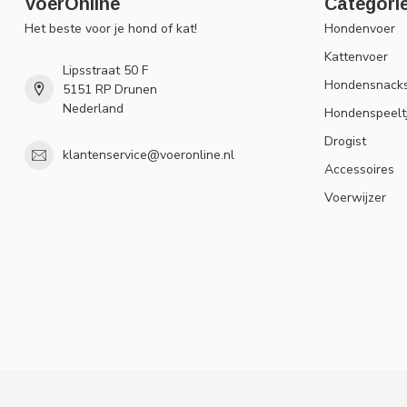
VoerOnline
Categori
Het beste voor je hond of kat!
Hondenvoer
Kattenvoer
Lipsstraat 50 F
Hondensnack
5151 RP Drunen
Nederland
Hondenspeelt
Drogist
klantenservice@voeronline.nl
Accessoires
Voerwijzer