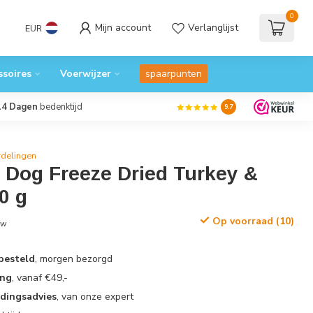
0
Mijn account
Verlanglijst
EUR
ssoires
Voerwijzer
spaarpunten
14 Dagen
bedenktijd
9.7
rdelingen
 Dog Freeze Dried Turkey &
0 g
Op voorraad (10)
tw
 besteld
, morgen bezorgd
ing
, vanaf €49,-
edingsadvies
, van onze expert