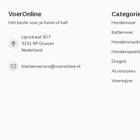
VoerOnline
Categori
Het beste voor je hond of kat!
Hondenvoer
Kattenvoer
Lipsstraat 50 F
Hondensnack
5151 RP Drunen
Nederland
Hondenspeelt
Drogist
klantenservice@voeronline.nl
Accessoires
Voerwijzer