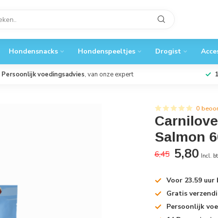
Hondensnacks
Hondenspeeltjes
Drogist
Acce
Persoonlijk voedingsadvies
, van onze expert
0 beoo
Carnilove
Salmon 6
5,80
6,45
Incl. b
Voor 23.59 uur
Gratis verzend
Persoonlijk vo