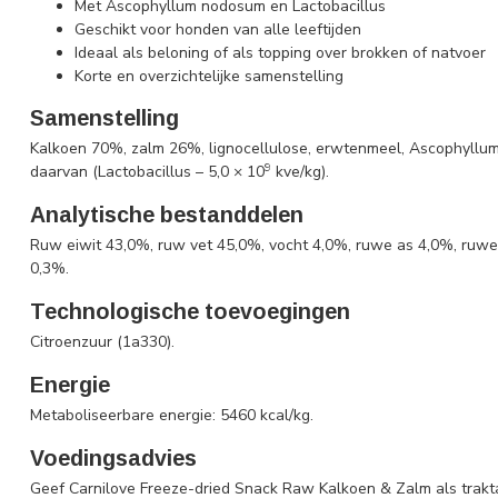
Met Ascophyllum nodosum en Lactobacillus
Geschikt voor honden van alle leeftijden
Ideaal als beloning of als topping over brokken of natvoer
Korte en overzichtelijke samenstelling
Samenstelling
Kalkoen 70%, zalm 26%, lignocellulose, erwtenmeel, Ascophyllu
9
daarvan (Lactobacillus – 5,0 × 10
kve/kg).
Analytische bestanddelen
Ruw eiwit 43,0%, ruw vet 45,0%, vocht 4,0%, ruwe as 4,0%, ruwe 
0,3%.
Technologische toevoegingen
Citroenzuur (1a330).
Energie
Metaboliseerbare energie: 5460 kcal/kg.
Voedingsadvies
Geef Carnilove Freeze-dried Snack Raw Kalkoen & Zalm als traktat