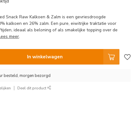
ktijd
ied Snack Raw Kalkoen & Zalm is een gevriesdroogde
 kalkoen en 26% zalm. Een pure, eiwitrijke traktatie voor
tijden, ideaal als beloning of als smakelijke topping over de
Lees meer
.
In winkelwagen
ur besteld, morgen bezorgd
lijken
Deel dit product