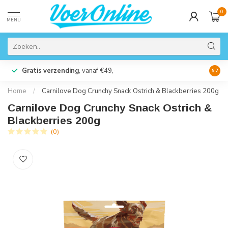
0
MENU
Gratis verzending
, vanaf €49,-
Perso
9.7
Home
/
Carnilove Dog Crunchy Snack Ostrich & Blackberries 200g
Carnilove Dog Crunchy Snack Ostrich &
Blackberries 200g
(0)