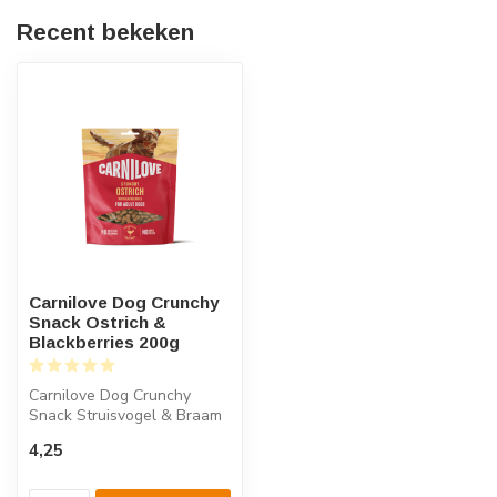
Recent bekeken
Carnilove Dog Crunchy
Snack Ostrich &
Blackberries 200g
Carnilove Dog Crunchy
Snack Struisvogel & Braam
is een knapperige
4,25
hondensnack me...