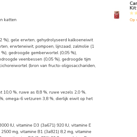
Car
Kit
an katten
Op 
12 %), gele erwten, gehydrolyseerd kalkoeneiwit
wten, erwteneiwit, pompoen, lijnzaad, zalmolie (1
1 %), gedroogde gemberwortel (0,05 %),
edroogde veenbessen (0,05 %), gedroogde tijm
cichoreiwortel (bron van fructo-oligosacchariden,
t 10,0 %, ruwe as 8,8 %, ruwe vezels 2,0 %,
%, omega-6 vetzuren 3,8 %, dierlijk eiwit op het
3000 IU, vitamine D3 (3a671) 920 IU, vitamine E
 2500 mg, vitamine B1 (3a821) 8,2 mg, vitamine