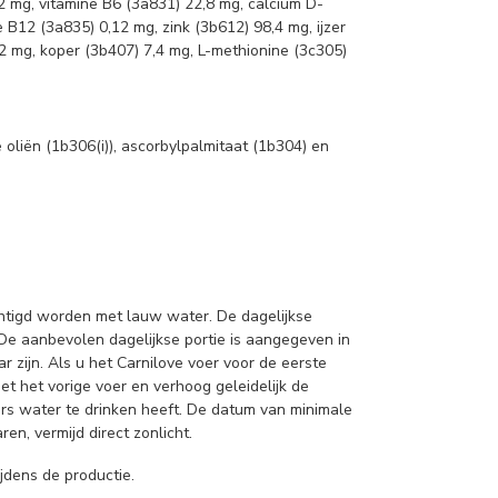
72 mg, vitamine B6 (3a831) 22,8 mg, calcium D-
 B12 (3a835) 0,12 mg, zink (3b612) 98,4 mg, ijzer
2 mg, koper (3b407) 7,4 mg, L-methionine (3c305)
oliën (1b306(i)), ascorbylpalmitaat (1b304) en
htigd worden met lauw water. De dagelijkse
. De aanbevolen dagelijkse portie is aangegeven in
 zijn. Als u het Carnilove voer voor de eerste
t het vorige voer en verhoog geleidelijk de
ers water te drinken heeft. De datum van minimale
n, vermijd direct zonlicht.
jdens de productie.