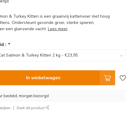
ktijd
lmon & Turkey Kitten is een graanvrij kattenvoer met hoog
ttens. Ondersteunt gezonde groei, sterke spieren,
 en een glanzende vacht.
Lees meer
.
id :
*
In winkelwagen
ur besteld, morgen bezorgd
lijken
Deel dit product