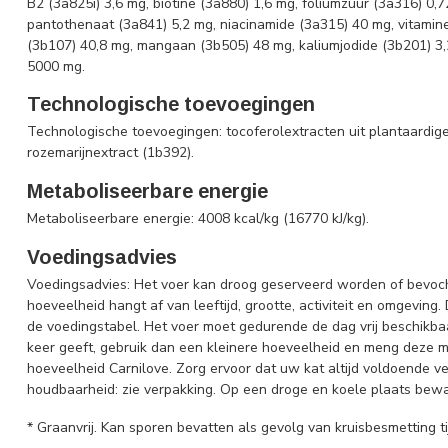
B2 (3a825i) 3,6 mg, biotine (3a880) 1,6 mg, foliumzuur (3a316) 0,
pantothenaat (3a841) 5,2 mg, niacinamide (3a315) 40 mg, vitamine
(3b107) 40,8 mg, mangaan (3b505) 48 mg, kaliumjodide (3b201) 3,
5000 mg.
Technologische toevoegingen
Technologische toevoegingen: tocoferolextracten uit plantaardige 
rozemarijnextract (1b392).
Metaboliseerbare energie
Metaboliseerbare energie: 4008 kcal/kg (16770 kJ/kg).
Voedingsadvies
Voedingsadvies: Het voer kan droog geserveerd worden of bevoc
hoeveelheid hangt af van leeftijd, grootte, activiteit en omgeving
de voedingstabel. Het voer moet gedurende de dag vrij beschikbaar
keer geeft, gebruik dan een kleinere hoeveelheid en meng deze me
hoeveelheid Carnilove. Zorg ervoor dat uw kat altijd voldoende v
houdbaarheid: zie verpakking. Op een droge en koele plaats beware
* Graanvrij. Kan sporen bevatten als gevolg van kruisbesmetting ti