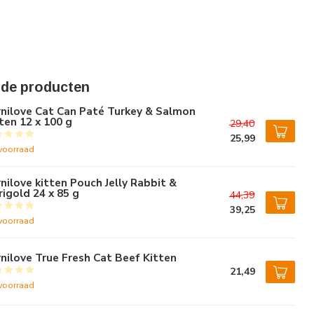
rde producten
nilove Cat Can Paté Turkey & Salmon
ten 12 x 100 g
29,40
25,99
voorraad
nilove kitten Pouch Jelly Rabbit &
igold 24 x 85 g
44,39
39,25
voorraad
nilove True Fresh Cat Beef Kitten
21,49
voorraad