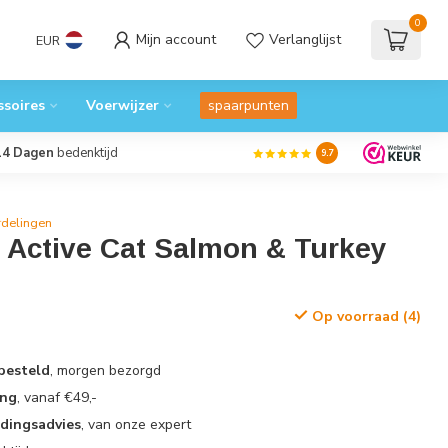
0
Mijn account
Verlanglijst
EUR
ssoires
Voerwijzer
spaarpunten
14 Dagen
bedenktijd
9.7
rdelingen
 Active Cat Salmon & Turkey
Op voorraad (4)
 besteld
, morgen bezorgd
ing
, vanaf €49,-
edingsadvies
, van onze expert