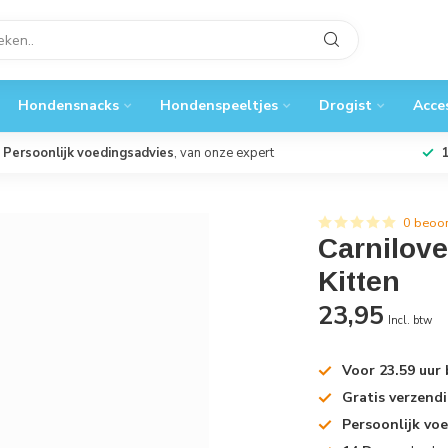
Hondensnacks
Hondenspeeltjes
Drogist
Acce
Persoonlijk voedingsadvies
, van onze expert
0 beoo
Carnilove
Kitten
23,95
Incl. btw
Voor 23.59 uur
Gratis verzend
Persoonlijk vo