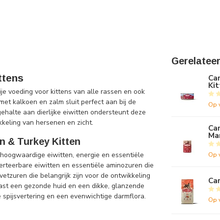
Gerelatee
ttens
Car
Kit
je voeding voor kittens van alle rassen en ook
met kalkoen en zalm sluit perfect aan bij de
Op 
ehalte aan dierlijke eiwitten ondersteunt deze
keling van hersenen en zicht.
Car
Mar
n & Turkey Kitten
n hoogwaardige eiwitten, energie en essentiële
Op 
verteerbare eiwitten en essentiële aminozuren die
vetzuren die belangrijk zijn voor de ontwikkeling
Car
ast een gezonde huid en een dikke, glanzende
e spijsvertering en een evenwichtige darmflora.
Op 