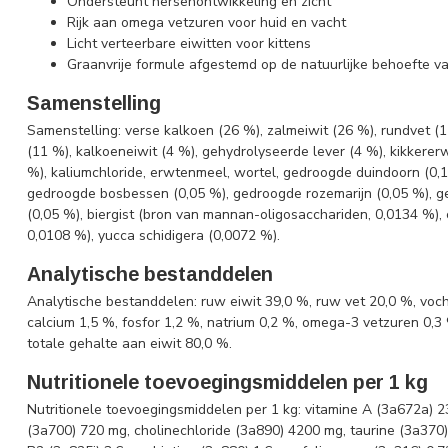
Ondersteunt hersenontwikkeling en zicht
Rijk aan omega vetzuren voor huid en vacht
Licht verteerbare eiwitten voor kittens
Graanvrije formule afgestemd op de natuurlijke behoefte v
Samenstelling
Samenstelling: verse kalkoen (26 %), zalmeiwit (26 %), rundvet (
(11 %), kalkoeneiwit (4 %), gehydrolyseerde lever (4 %), kikkerer
%), kaliumchloride, erwtenmeel, wortel, gedroogde duindoorn (0,
gedroogde bosbessen (0,05 %), gedroogde rozemarijn (0,05 %), g
(0,05 %), biergist (bron van mannan-oligosacchariden, 0,0134 %), 
0,0108 %), yucca schidigera (0,0072 %).
Analytische bestanddelen
Analytische bestanddelen: ruw eiwit 39,0 %, ruw vet 20,0 %, voch
calcium 1,5 %, fosfor 1,2 %, natrium 0,2 %, omega-3 vetzuren 0,3 
totale gehalte aan eiwit 80,0 %.
Nutritionele toevoegingsmiddelen per 1 kg
Nutritionele toevoegingsmiddelen per 1 kg: vitamine A (3a672a) 2
(3a700) 720 mg, cholinechloride (3a890) 4200 mg, taurine (3a370)