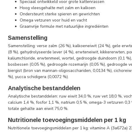
Speciaal ontwikkeld voor grote kattenrassen
Hoog vleesgehalte met zalm en kalkoen
Ondersteunt sterke spieren en gewrichten
Omega vetzuren voor huid en vacht
Graanvrije formule met natuurlijke ingrediënten
Samenstelling
Samenstelling: verse zalm (26 %), kalkoeneiwit (24 %), gele erwt
(8 %), gehydrolyseerde lever (4 %), erwteneiwit, kikkererwten, pom
kaliumchloride, erwtenmeel, wortel, gedroogde duindoorn (0,1 %
bosbessen (0,05 %), gedroogde rozemarijn (0,05 %), gedroogde ve
biergist (bron van mannan-oligosacchariden, 0,0134 %), cichoreiw
%), yucca schidigera (0,0072 %).
Analytische bestanddelen
Analytische bestanddelen: ruw eiwit 34,0 %, ruw vet 18,0 %, voch
calcium 1,4 %, fosfor 1,1 %, natrium 0,5 %, omega-3 vetzuren 0,3 
totale gehalte aan eiwit 75,0 %.
Nutritionele toevoegingsmiddelen per 1 kg
Nutritionele toevoegingsmiddelen per 1 kg: vitamine A (3a672a) 2