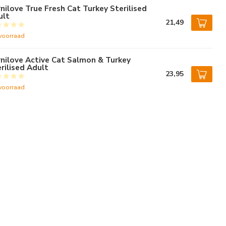
nilove True Fresh Cat Turkey Sterilised
ult
21,49
voorraad
nilove Active Cat Salmon & Turkey
rilised Adult
23,95
voorraad