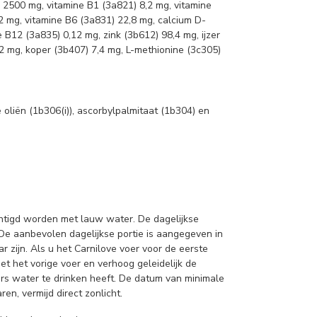
 2500 mg, vitamine B1 (3a821) 8,2 mg, vitamine
72 mg, vitamine B6 (3a831) 22,8 mg, calcium D-
 B12 (3a835) 0,12 mg, zink (3b612) 98,4 mg, ijzer
2 mg, koper (3b407) 7,4 mg, L-methionine (3c305)
oliën (1b306(i)), ascorbylpalmitaat (1b304) en
htigd worden met lauw water. De dagelijkse
. De aanbevolen dagelijkse portie is aangegeven in
 zijn. Als u het Carnilove voer voor de eerste
t het vorige voer en verhoog geleidelijk de
ers water te drinken heeft. De datum van minimale
n, vermijd direct zonlicht.