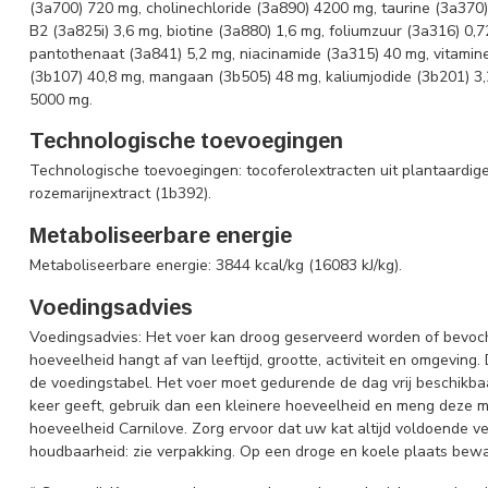
(3a700) 720 mg, cholinechloride (3a890) 4200 mg, taurine (3a370)
B2 (3a825i) 3,6 mg, biotine (3a880) 1,6 mg, foliumzuur (3a316) 0,
pantothenaat (3a841) 5,2 mg, niacinamide (3a315) 40 mg, vitamine
(3b107) 40,8 mg, mangaan (3b505) 48 mg, kaliumjodide (3b201) 3,
5000 mg.
Technologische toevoegingen
Technologische toevoegingen: tocoferolextracten uit plantaardige 
rozemarijnextract (1b392).
Metaboliseerbare energie
Metaboliseerbare energie: 3844 kcal/kg (16083 kJ/kg).
Voedingsadvies
Voedingsadvies: Het voer kan droog geserveerd worden of bevoc
hoeveelheid hangt af van leeftijd, grootte, activiteit en omgeving
de voedingstabel. Het voer moet gedurende de dag vrij beschikbaar
keer geeft, gebruik dan een kleinere hoeveelheid en meng deze me
hoeveelheid Carnilove. Zorg ervoor dat uw kat altijd voldoende v
houdbaarheid: zie verpakking. Op een droge en koele plaats beware