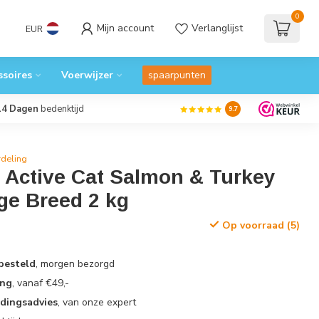
0
Mijn account
Verlanglijst
EUR
ssoires
Voerwijzer
spaarpunten
14 Dagen
bedenktijd
9.7
deling
 Active Cat Salmon & Turkey
ge Breed 2 kg
Op voorraad (5)
 besteld
, morgen bezorgd
ing
, vanaf €49,-
edingsadvies
, van onze expert