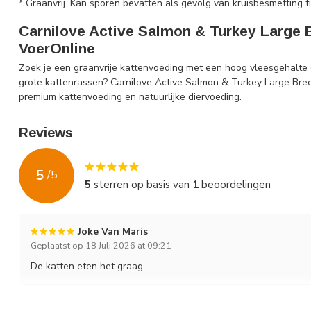
* Graanvrij. Kan sporen bevatten als gevolg van kruisbesmetting ti
Carnilove Active Salmon & Turkey Large B
VoerOnline
Zoek je een graanvrije kattenvoeding met een hoog vleesgehalte d
grote kattenrassen? Carnilove Active Salmon & Turkey Large Breed 
premium kattenvoeding en natuurlijke diervoeding.
Reviews
5
/
5
5
sterren op basis van
1
beoordelingen
Joke Van Maris
Geplaatst op 18 Juli 2026 at 09:21
De katten eten het graag.