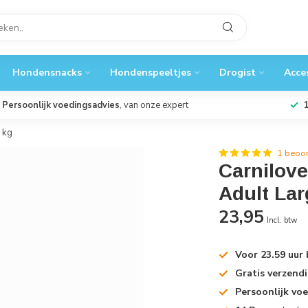
Hondensnacks
Hondenspeeltjes
Drogist
Acce
Persoonlijk voedingsadvies
, van onze expert
 kg
1 beoor
Carnilove
Adult Lar
23,95
Incl. btw
Voor 23.59 uur
Gratis verzend
Persoonlijk vo