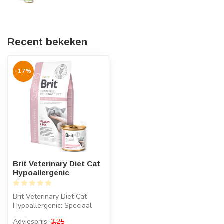
Recent bekeken
-17%
Brit Veterinary Diet Cat
Hypoallergenic
Brit Veterinary Diet Cat
Hypoallergenic: Speciaal
dieetvoer voor katten met
Adviesprijs:
3,25
voed...