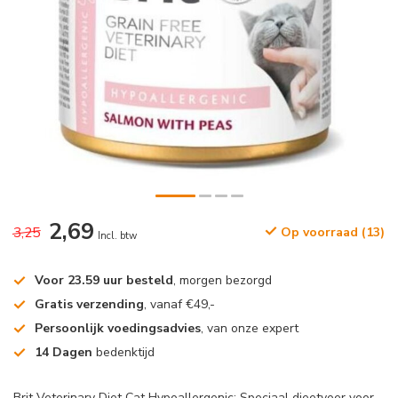
2,69
3,25
Op voorraad (13)
Incl. btw
Voor 23.59 uur besteld
, morgen bezorgd
Gratis verzending
, vanaf €49,-
Persoonlijk voedingsadvies
, van onze expert
14 Dagen
bedenktijd
Brit Veterinary Diet Cat Hypoallergenic: Speciaal dieetvoer voor