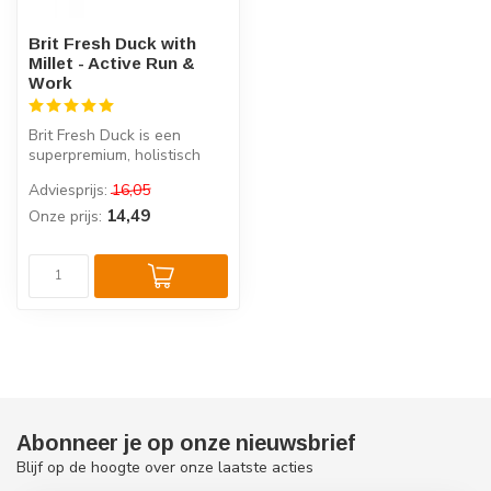
Brit Fresh Duck with
Millet - Active Run &
Work
Brit Fresh Duck is een
superpremium, holistisch
hondenvoer voor actieve
Adviesprijs:
16,05
honden, ...
14,49
Onze prijs:
Abonneer je op onze nieuwsbrief
Blijf op de hoogte over onze laatste acties