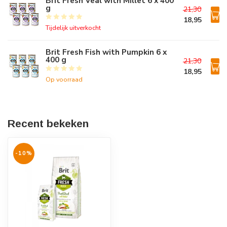
Brit Fresh Veal with Millet 6 x 400
g
21,30
18,95
Tijdelijk uitverkocht
Brit Fresh Fish with Pumpkin 6 x
400 g
21,30
18,95
Op voorraad
Recent bekeken
-10%