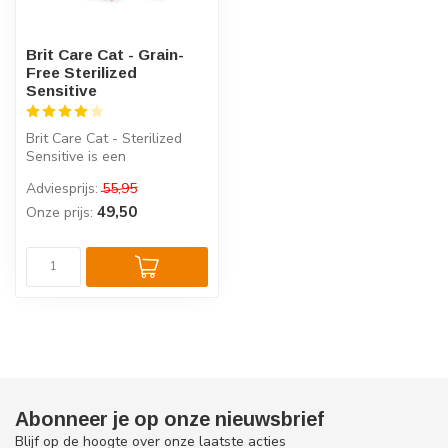
Brit Care Cat - Grain-
Free Sterilized
Sensitive
Brit Care Cat - Sterilized
Sensitive is een
hypoallergene, graanvrije
Adviesprijs:
55,95
voeding vo...
49,50
Onze prijs:
Abonneer je op onze nieuwsbrief
Blijf op de hoogte over onze laatste acties