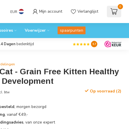
0
Mijn account
Verlanglijst
EUR
ssoires
Voerwijzer
spaarpunten
14 Dagen
bedenktijd
9.7
rdelingen
 Cat - Grain Free Kitten Healthy
 Development
Op voorraad (2)
cl. btw
 besteld
, morgen bezorgd
ing
, vanaf €49,-
edingsadvies
, van onze expert