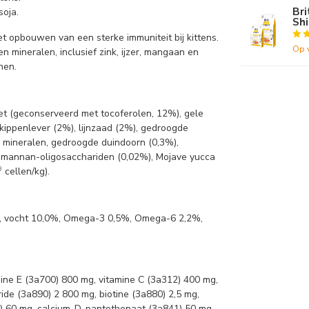
Bri
soja.
Shi
 het opbouwen van een sterke immuniteit bij kittens.
Op 
 mineralen, inclusief zink, ijzer, mangaan en
nen.
et (geconserveerd met tocoferolen, 12%), gele
kippenlever (2%), lijnzaad (2%), gedroogde
), mineralen, gedroogde duindoorn (0,3%),
 mannan-oligosacchariden (0,02%), Mojave yucca
9
cellen/kg).
%, vocht 10,0%, Omega-3 0,5%, Omega-6 2,2%,
amine E (3a700) 800 mg, vitamine C (3a312) 400 mg,
ride (3a890) 2 800 mg, biotine (3a880) 2,5 mg,
) 60 mg, calcium-D-pantothenaat (3a841) 50 mg,