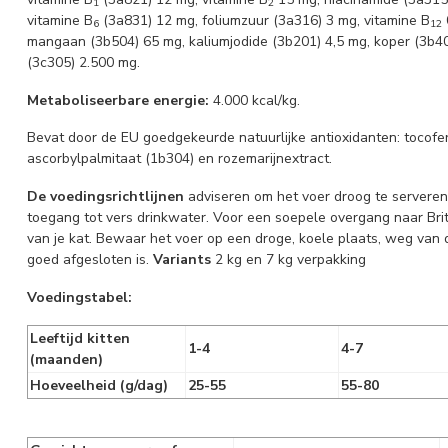
1
2
vitamine B
(3a831) 12 mg, foliumzuur (3a316) 3 mg, vitamine B
6
12
mangaan (3b504) 65 mg, kaliumjodide (3b201) 4,5 mg, koper (3b40
(3c305) 2.500 mg.
Metaboliseerbare energie:
4.000 kcal/kg.
Bevat door de EU goedgekeurde natuurlijke antioxidanten: tocofero
ascorbylpalmitaat (1b304) en rozemarijnextract.
De voedingsrichtlijnen
adviseren om het voer droog te serveren 
toegang tot vers drinkwater. Voor een soepele overgang naar Brit
van je kat. Bewaar het voer op een droge, koele plaats, weg van d
goed afgesloten is.
Variants
2 kg en 7 kg verpakking
Voedingstabel:
Leeftijd kitten
1-4
4-7
(maanden)
Hoeveelheid (g/dag)
25-55
55-80