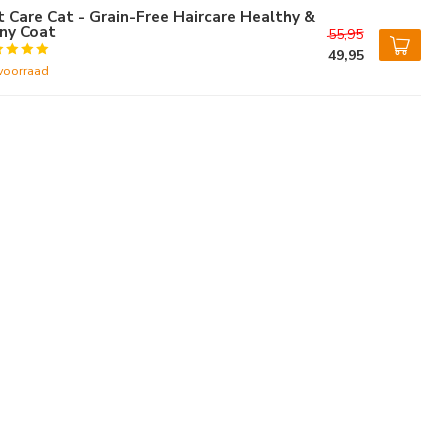
t Care Cat - Grain-Free Haircare Healthy &
ny Coat
55,95
49,95
voorraad