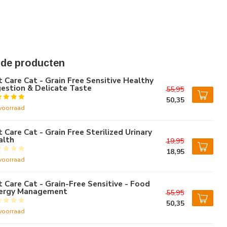
rde producten
t Care Cat - Grain Free Sensitive Healthy
estion & Delicate Taste
55,95
50,35
voorraad
t Care Cat - Grain Free Sterilized Urinary
alth
19,95
18,95
voorraad
t Care Cat - Grain-Free Sensitive - Food
lergy Management
55,95
50,35
voorraad