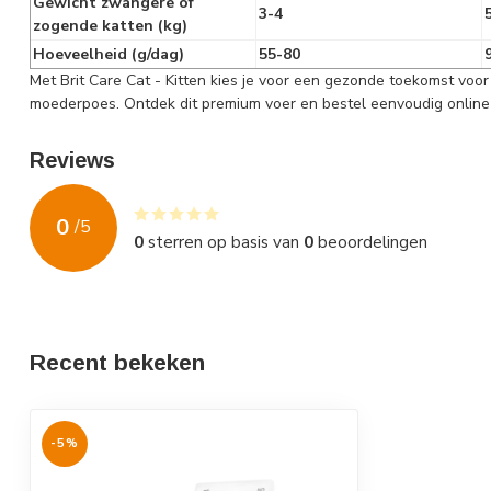
Gewicht zwangere of
3-4
zogende katten (kg)
Hoeveelheid (g/dag)
55-80
Met Brit Care Cat - Kitten kies je voor een gezonde toekomst voor 
moederpoes. Ontdek dit premium voer en bestel eenvoudig online 
Reviews
0
/
5
0
sterren op basis van
0
beoordelingen
Recent bekeken
-5%