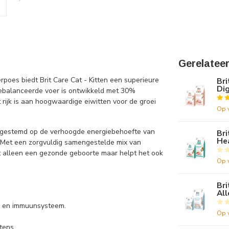
Gerelatee
poes biedt Brit Care Cat - Kitten een superieure
Bri
Dig
gebalanceerde voer is ontwikkeld met 30%
ijk is aan hoogwaardige eiwitten voor de groei
Op 
s afgestemd op de verhoogde energiebehoefte van
Bri
He
. Met een zorgvuldig samengestelde mix van
et alleen een gezonde geboorte maar helpt het ook
Op 
Bri
Al
ra en immuunsysteem.
Op 
tens.