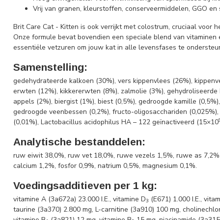
Vrij van granen, kleurstoffen, conserveermiddelen, GGO en 
Brit Care Cat - Kitten is ook verrijkt met colostrum, cruciaal voor
Onze formule bevat bovendien een speciale blend van vitaminen en
essentiële vetzuren om jouw kat in alle levensfases te ondersteu
Samenstelling:
gedehydrateerde kalkoen (30%), vers kippenvlees (26%), kippenv
erwten (12%), kikkererwten (8%), zalmolie (3%), gehydroliseerde 
appels (2%), biergist (1%), biest (0,5%), gedroogde kamille (0,5%
gedroogde veenbessen (0,2%), fructo-oligosacchariden (0,025%),
(0,01%), Lactobacillus acidophilus HA – 122 geïnactiveerd (15×10
Analytische bestanddelen
:
ruw eiwit 38,0%, ruw vet 18,0%, ruwe vezels 1,5%, ruwe as 7,2
calcium 1,2%, fosfor 0,9%, natrium 0,5%, magnesium 0,1%.
Voedingsadditieven per 1 kg:
vitamine A (3a672a) 23.000 I.E., vitamine D
(E671) 1.000 I.E., vit
3
taurine (3a370) 2.800 mg, L-carnitine (3a910) 100 mg, cholinechlo
vitamine B
(3a821) 12 mg, vitamine B
15 mg, niacinamide (3a315