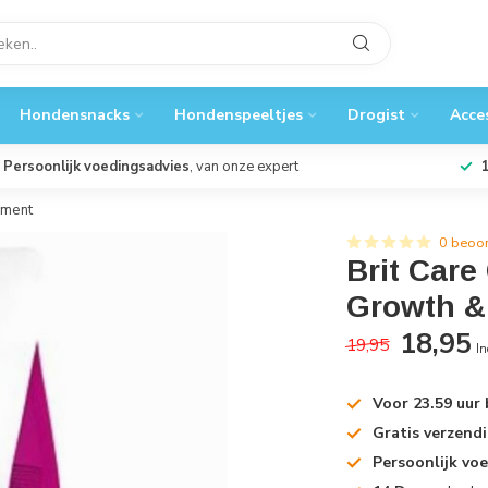
Hondensnacks
Hondenspeeltjes
Drogist
Acce
Persoonlijk voedingsadvies
, van onze expert
pment
0 beoo
Brit Care
Growth &
18,95
19,95
In
Voor 23.59 uur
Gratis verzend
Persoonlijk vo