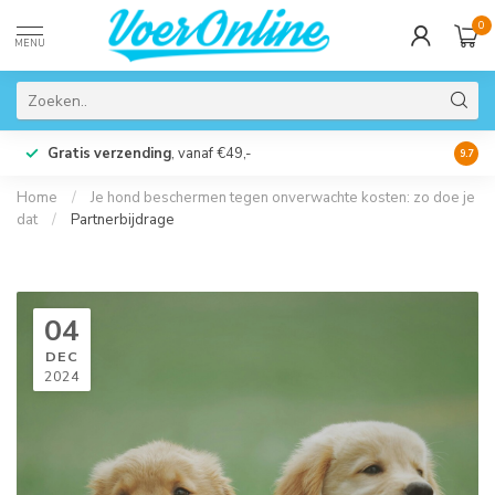
0
MENU
Gratis verzending
, vanaf €49,-
Perso
9.7
Home
/
Je hond beschermen tegen onverwachte kosten: zo doe je
dat
/
Partnerbijdrage
04
DEC
2024