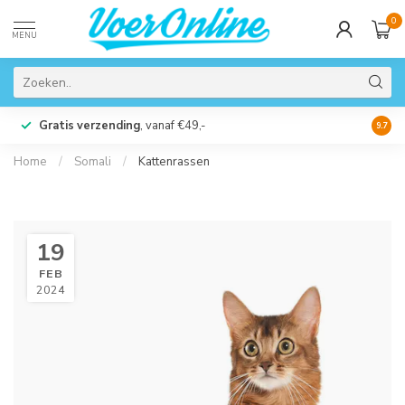
0
MENU
Gratis verzending
, vanaf €49,-
Perso
9.7
Home
/
Somali
/
Kattenrassen
19
FEB
2024