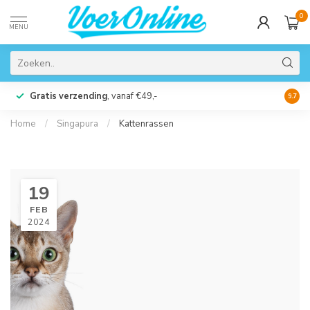
0
MENU
Gratis verzending
, vanaf €49,-
Perso
9.7
Home
/
Singapura
/
Kattenrassen
19
FEB
2024