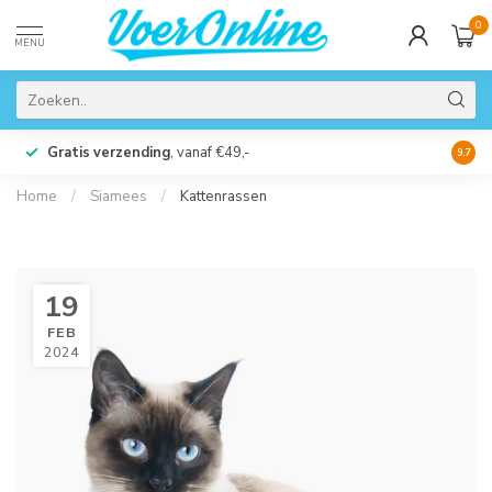
0
MENU
Gratis verzending
, vanaf €49,-
Perso
9.7
Home
/
Siamees
/
Kattenrassen
19
FEB
2024