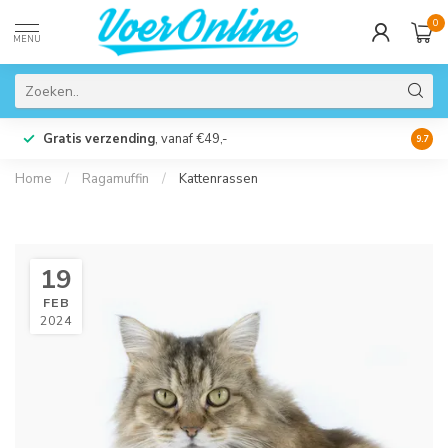
0
MENU
Gratis verzending
, vanaf €49,-
Perso
9.7
Home
/
Ragamuffin
/
Kattenrassen
19
FEB
2024