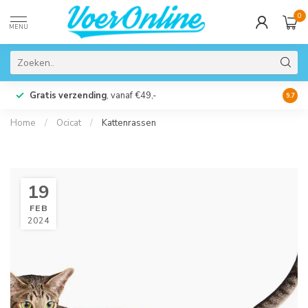
0
MENU
Gratis verzending
, vanaf €49,-
Perso
9.7
Home
/
Ocicat
/
Kattenrassen
19
FEB
2024