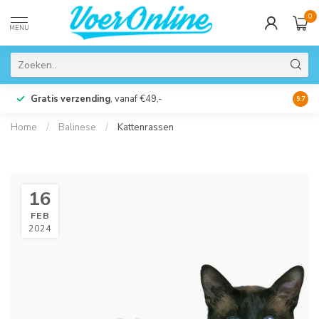
0
MENU
Gratis verzending
, vanaf €49,-
Perso
9.7
Home
/
Balinese
/
Kattenrassen
16
FEB
2024