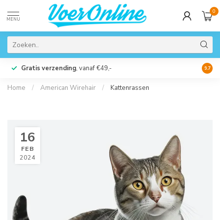
0
MENU
Gratis verzending
, vanaf €49,-
Perso
9.7
Home
/
American Wirehair
/
Kattenrassen
16
FEB
2024