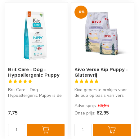
-6%
Brit Care - Dog -
Kivo Verse Kip Puppy -
Hypoallergenic Puppy
Glutenvrij
Brit Care - Dog -
Kivo geperste brokjes voor
Hypoallergenic Puppy is de
de pup op basis van vers
perfecte hypoallergene
vlees, verrijkt met
Adviesprijs:
66,95
voeding, spe...
groenten...
7,75
62,95
Onze prijs: