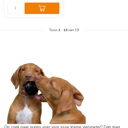
Toon
1
-
19
van 19
Op zoek naar puppy voer voor jouw kleine viervoeter? Dan mag