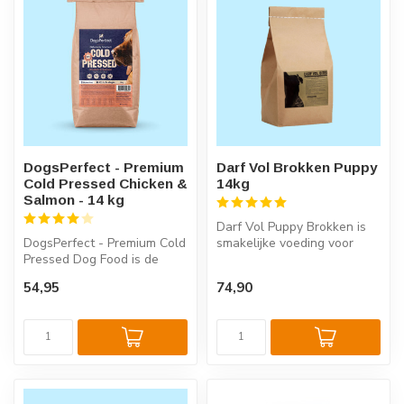
DogsPerfect - Premium
Darf Vol Brokken Puppy
Cold Pressed Chicken &
14kg
Salmon - 14 kg
Darf Vol Puppy Brokken is
DogsPerfect - Premium Cold
smakelijke voeding voor
Pressed Dog Food is de
puppy’s van alle rassen.
perfecte voeding voor
Deze ...
54,95
74,90
honden v...