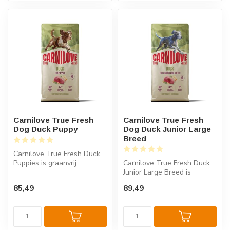
Carnilove True Fresh
Carnilove True Fresh
Dog Duck Puppy
Dog Duck Junior Large
Breed
Carnilove True Fresh Duck
Puppies is graanvrij
Carnilove True Fresh Duck
puppyvoer met 60% verse
Junior Large Breed is
eend voor...
graanvrij puppyvoer met
85,49
89,49
60% vers...