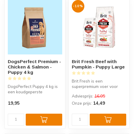
-10%
DogsPerfect Premium -
Brit Fresh Beef with
Chicken & Salmon -
Pumpkin - Puppy Large
Puppy 4 kg
Brit Fresh is een
DogsPerfect Puppy 4 kg is
superpremium voer voor
een koudgeperste
puppy's en jonge honden
Adviesprijs:
16,05
puppybrok met kip en zalm,
van grote rasse...
speciaal v...
19,95
14,49
Onze prijs: