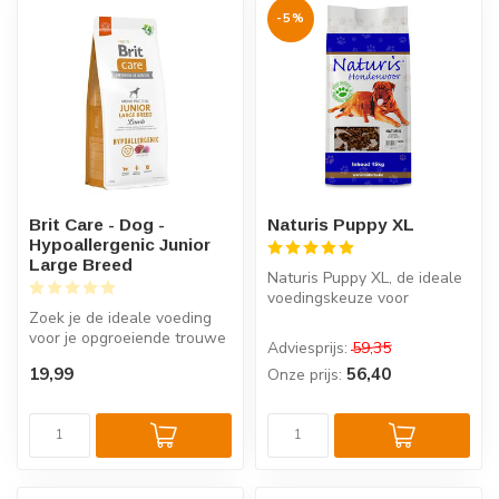
-5%
Brit Care - Dog -
Naturis Puppy XL
Hypoallergenic Junior
Large Breed
Naturis Puppy XL, de ideale
voedingskeuze voor
Zoek je de ideale voeding
opgroeiende pups,
voor je opgroeiende trouwe
samengesteld m...
Adviesprijs:
59,35
vriend? Brit Care - Dog - H...
19,99
56,40
Onze prijs: