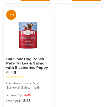
-7%
Carnilove Dog Pouch
Paté Turkey & Salmon
with Blueberries Puppy
300 g
Carnilove Pouch Paté
Turkey & Salmon with
Blueberries is compleet
Adviesprijs:
4,25
puppyvoer met ...
3,95
Onze prijs: