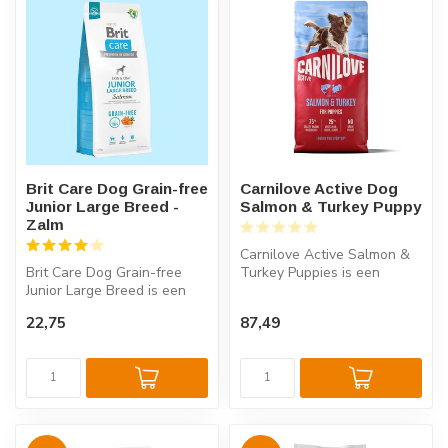
Brit Care Dog Grain-free
Carnilove Active Dog
Junior Large Breed -
Salmon & Turkey Puppy
Zalm
Carnilove Active Salmon &
Brit Care Dog Grain-free
Turkey Puppies is een
Junior Large Breed is een
graanvrij puppyvoer met
complete graanvrije voeding
zalm en ...
22,75
87,49
m...