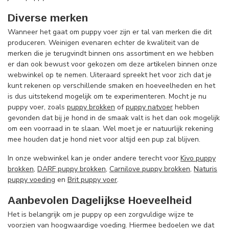
Diverse merken
Wanneer het gaat om puppy voer zijn er tal van merken die dit
produceren. Weinigen evenaren echter de kwaliteit van de
merken die je terugvindt binnen ons assortiment en we hebben
er dan ook bewust voor gekozen om deze artikelen binnen onze
webwinkel op te nemen. Uiteraard spreekt het voor zich dat je
kunt rekenen op verschillende smaken en hoeveelheden en het
is dus uitstekend mogelijk om te experimenteren. Mocht je nu
puppy voer, zoals
puppy brokken
of
puppy natvoer
hebben
gevonden dat bij je hond in de smaak valt is het dan ook mogelijk
om een voorraad in te slaan. Wel moet je er natuurlijk rekening
mee houden dat je hond niet voor altijd een pup zal blijven.
In onze webwinkel kan je onder andere terecht voor
Kivo puppy
brokken
,
DARF puppy brokken
,
Carnilove puppy brokken
,
Naturis
puppy voeding
en
Brit puppy voer
.
Aanbevolen Dagelijkse Hoeveelheid
Het is belangrijk om je puppy op een zorgvuldige wijze te
voorzien van hoogwaardige voeding. Hiermee bedoelen we dat