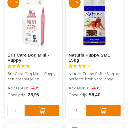
-50%
-5%
Brit Care Dog Mini -
Naturis Puppy SML
Puppy
15kg
Brit Care Dog Mini - Puppy is
Naturis Puppy SML 15 kg: de
een graanvrije en
perfecte brok voor jonge
hypoallergene complete
pups, op basis van kip en v...
Adviesprijs:
57,95
Adviesprijs:
59,35
voeding v...
28,95
56,40
Onze prijs:
Onze prijs: