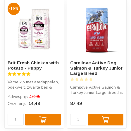
-10%
Brit Fresh Chicken with
Carnilove Active Dog
Potato - Puppy
Salmon & Turkey Junior
Large Breed
Verse kip met aardappelen,
boekweit, zwarte bes &
Carnilove Active Salmon &
peterselie. Een
Turkey Junior Large Breed is
Adviesprijs:
16,05
superpremium f...
een graanvrij hondenvoer ...
14,49
87,49
Onze prijs: