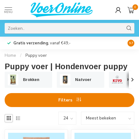
0
MENU
Gratis verzending
, vanaf €49,-
Perso
9.7
Home
/
Puppy voer
Puppy voer | Hondenvoer puppy
Brokken
Natvoer
Kivo
Filters