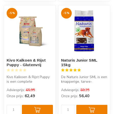
-5%
-5%
Kivo Kalkoen & Rijst
Naturis Junior SML
Puppy - Glutenvrij
15kg
Kivo Kalkoen & Rijst Puppy
De Naturis Junior SML is een
is een complete
knapperige, tarwe-
puppyvoeding voor kleine
glutenvrije hondenbrok,
Adviesprijs:
65,95
Adviesprijs:
59,35
tot middelgr...
ideaal vo...
62,49
56,40
Onze prijs:
Onze prijs: