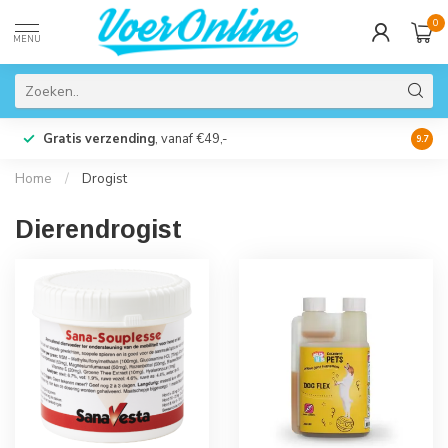
0
MENU
Gratis verzending
, vanaf €49,-
Perso
9.7
Home
/
Drogist
Dierendrogist