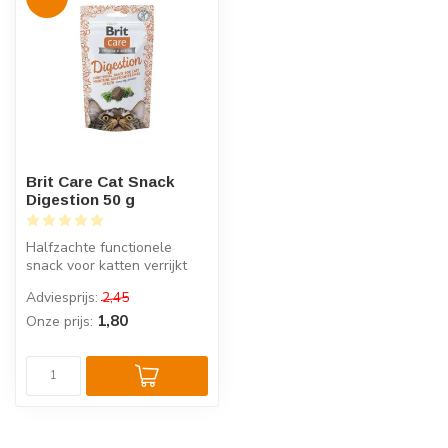
Brit Care Cat Snack
Digestion 50 g
Halfzachte functionele
snack voor katten verrijkt
met venkel & kelp ter
Adviesprijs:
2,45
onderste...
1,80
Onze prijs: