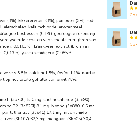
Da
Op 
ver (3%), kikkererwten (3%), pompoen (3%), rode
l, eierschalen, kaliumchloride, erwtenmeel,
Dar
droogde bosbessen (0,1%), gedroogde rozemarijn
hydrolyseerde schalen van schaaldieren (bron van
Op 
ariden, 0,0163%), kraakbeen extract (bron van
n, 0,013%), yucca schidigera (0,085%).
 vezels 3,8%, calcium 1,5%, fosfor 1,1%, natrium
it op het totale gehalte aan eiwit 75%.
ine E (3a700) 530 mg, cholinechloride (3a890)
amine B2 (3a825i) 8,1 mg, biotine (3a880) 0,5 mg,
 D-pantothenaat (3a841) 17,1 mg, niacinamide
mg, ijzer (3b107) 62,3 mg, mangaan (3b505) 30,4