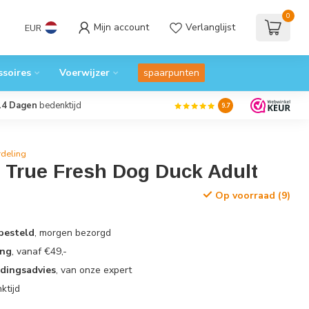
0
Mijn account
Verlanglijst
EUR
ssoires
Voerwijzer
spaarpunten
14 Dagen
bedenktijd
9.7
deling
 True Fresh Dog Duck Adult
Op voorraad (9)
 besteld
, morgen bezorgd
ing
, vanaf €49,-
edingsadvies
, van onze expert
ktijd