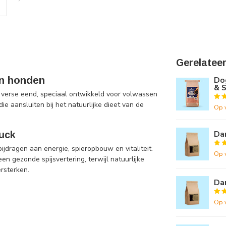
Gerelatee
en honden
Do
& S
 verse eend, speciaal ontwikkeld voor volwassen
e aansluiten bij het natuurlijke dieet van de
Op 
Dar
Duck
jdragen aan energie, spieropbouw en vitaliteit.
Op 
 gezonde spijsvertering, terwijl natuurlijke
rsterken.
Da
Op 