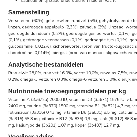
Zalmolie en lijnzaad ondersteunen huid en vacht
Samenstelling
Verse eend (60%), gele erwten, rundvet (5%), gehydrolyseerde le
linzen, gedroogde appelpulp (2,3%), zalmolie (2%), lijnzaad, worte
gedroogde duindoorn (0,2%), gedroogde gemberwortel (0,1%), ge
(0,1%), gedroogde veenbessen (0,1%), gedroogde tijm (0,1%), ge
glucosamine, 0,022%), cichoreiwortel (bron van fructo-oligosacch
chondroïtine, 0,014%), biergist (bron van mannan-oligosaccharide
Analytische bestanddelen
Ruw eiwit 28,0%, ruw vet 16,0%, vocht 10,0%, ruwe as 7,5%, ruwe
0,2%, omega-3 vetzuren 0,3%, omega-6 vetzuren 3,0%, dierlijk eiw
Nutritionele toevoegingsmiddelen per kg
Vitamine A (3a672a) 20000 IU, vitamine D3 (3a671) 1575 IU, vitam
2400 mg, taurine (3a370) 1500 mg, vitamine B1 (3a821) 4,7 mg, vit
foliumzuur (3a316) 0,43 mg, vitamine B6 (3a831) 8,5 mg, calcium
(3a315) 55,8 mg, vitamine B12 (3a835) 0,3 mg, zink (3b612) 86,8 
mg, kaliumjodide (3b201) 1,07 mg, koper (3b407) 12,7 mg.
Voedingsadvies